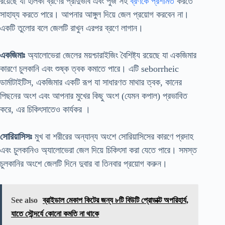
রয়েছে যা হালকা ব্রণের প্রাদুর্ভাব এবং পুঁজ সহ
ব্রণকে প্রশমিত
করতে
সাহায্য করতে পারে। আপনার আঙ্গুল দিয়ে জেল প্রয়োগ করবেন না।
একটি তুলোর বলে জেলটি রাখুন এরপর ব্রণে লাগান।
একজিমাঃ
অ্যালোভেরা জেলের ময়শ্চারাইজিং বৈশিষ্ট্য রয়েছে যা একজিমার
কারণে চুলকানি এবং শুষ্ক ত্বক কমাতে পারে। এটি seborrheic
ডার্মাটাইটিস, একজিমার একটি রূপ যা সাধারণত মাথার ত্বক, কানের
পিছনের অংশ এবং আপনার মুখের কিছু অংশ (যেমন কপাল) প্রভাবিত
করে, এর চিকিৎসাতেও কার্যকর ।
সোরিয়াসিসঃ
মুখ বা শরীরের অন্যান্য অংশে সোরিয়াসিসের কারণে প্রদাহ
এবং চুলকানিও অ্যালোভেরা জেল দিয়ে চিকিৎসা করা যেতে পারে। সমস্ত
চুলকানির অংশে জেলটি দিনে দুবার বা তিনবার প্রয়োগ করুন।
See also
ব্রাইডাল মেকাপ কিটের জন্য ৮টি বিউটি প্রোডাক্ট অপরিহার্য,
যাতে সৌন্দর্যে কোনো কমতি না থাকে