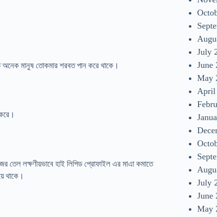
Octo
Sept
Augu
July 
June
তে অনেক মানুষ তোকমার শরবত পান করে থাকে।
May 
April
Febr
য করে।
Janua
Dece
Octo
Sept
ীজের তেল লক্ষণীয়ভাবে হাই লিপিড প্রোফাইল এর মাএা কমাতে
Augu
য়ে থাকে।
July 
June
May 