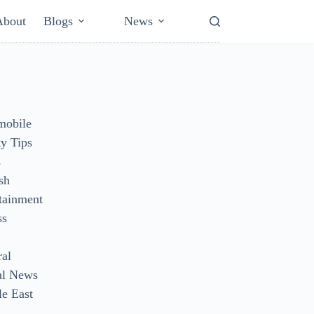
About
Blogs
News
mobile
y Tips
s
sh
tainment
ss
ral
al News
e East