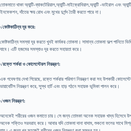
তোকমাতে থাকা অ্যান্টি-ব্যাকটেরিয়াল,অ্যান্টি-মাইক্রোবিয়াল,অ্যান্টি -ভাইরাল এবং অ
ইনফেকশন, দাঁতের ক্ষয় রোধ এবং মুখের দুর্গন্দ তৈরী করতে পারে না।
√কোষ্টকাঠিন্য দূর করে:
কোষ্টকাঠিন্য সমস্যা দূর করতে খুবই কার্যকর তোকমা। সামান্য তোকমা অল্প পানিতে ভিজি
যাবে। এটি হজমের সমস্যাও দূর করতে সহায়তা করে।
√রক্তে শর্করা ও কোলেস্টেরল নিয়ন্ত্রণ:
এক গবেষণায় দেখা গিয়েছে, রক্তে শর্করার পরিমাণ নিয়ন্ত্রণ করা সহ উপকারী কোলেস্
ডায়াবেটিস নিয়ন্ত্রণ করে, সুস্থ হার্ট এবং হাড় গঠনে সহায়ক ভূমিকা পালন করে।
√ওজন নিয়ন্ত্রণ:
অনেকেই শরীরের ওজন কমাতে চায়। সে জন্য তোমকা অনেক সহায়ক খাদ্য হিসেবে 
অনেক শক্তিও সরবরাহ করে। আবার যদি তোকমা দানা বাদাম, শুকনো ফলের সাথে মিশ্রণ করে
যায়। এ জন্য খুব সহজেই শরীরের ওজন নিয়ন্ত্রণ করা সম্ভব হয়।