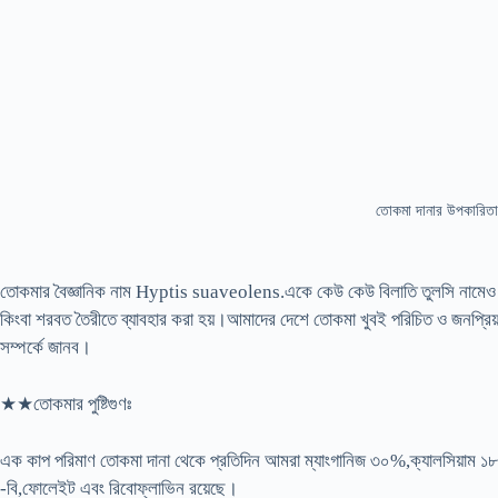
তোকমা দানার উপকারিত
তোকমার বৈজ্ঞানিক নাম Hyptis suaveolens.একে কেউ কেউ বিলাতি তুলসি নামেও চে
কিংবা শরবত তৈরীতে ব্যাবহার করা হয়।আমাদের দেশে তোকমা খুবই পরিচিত ও জনপ্রি
সম্পর্কে জানব।
★★তোকমার পুষ্টিগুণঃ
এক কাপ পরিমাণ তোকমা দানা থেকে প্রতিদিন আমরা ম্যাংগানিজ ৩০%,ক্যালসিয়াম ১৮% 
-বি,ফোলেইট এবং রিবোফ্লাভিন রয়েছে।