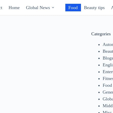
ct
Home
Global News
Food
Beauty tips
Categories
Auto
Beaut
Blog
Engli
Enter
Fitne
Food
Gene
Glob
Middl
Misc