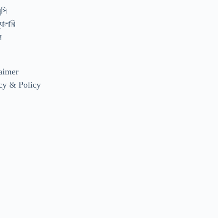
্সি
যালারি
স
aimer
cy & Policy