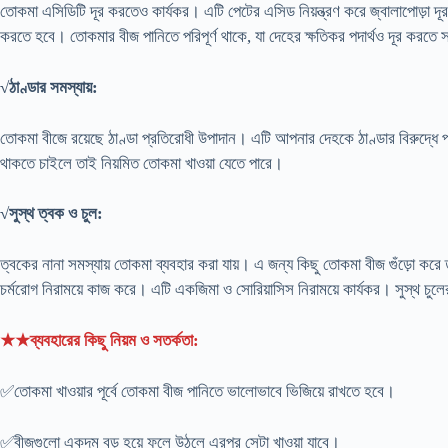
তোকমা এসিডিটি দূর করতেও কার্যকর। এটি পেটের এসিড নিয়ন্ত্রণ করে জ্বালাপোড়া দ
করতে হবে। তোকমার বীজ পানিতে পরিপূর্ণ থাকে, যা দেহের ক্ষতিকর পদার্থও দূর করতে
√ঠাণ্ডার সমস্যায়:
তোকমা বীজে রয়েছে ঠাণ্ডা প্রতিরোধী উপাদান। এটি আপনার দেহকে ঠাণ্ডার বিরুদ্ধে প
থাকতে চাইলে তাই নিয়মিত তোকমা খাওয়া যেতে পারে।
√সুস্থ ত্বক ও চুল:
ত্বকের নানা সমস্যায় তোকমা ব্যবহার করা যায়। এ জন্য কিছু তোকমা বীজ গুঁড়ো করে ত
চর্মরোগ নিরাময়ে কাজ করে। এটি একজিমা ও সোরিয়াসিস নিরাময়ে কার্যকর। সুস্থ চুলে
★★ব্যবহারের কিছু নিয়ম ও সতর্কতা:
✅তোকমা খাওয়ার পূর্বে তোকমা বীজ পানিতে ভালোভাবে ভিজিয়ে রাখতে হবে।
✅বীজগুলো একদম বড় হয়ে ফুলে উঠলে এরপর সেটা খাওয়া যাবে।