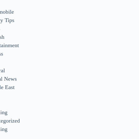
mobile
y Tips
s
sh
tainment
ss
ral
al News
e East
s
ding
egorized
ing