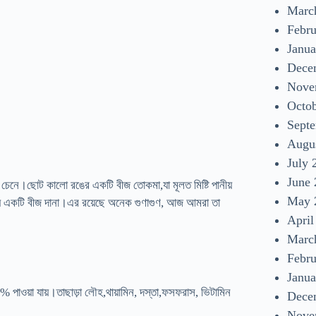
Marc
Febr
Janua
Dece
Nove
Octo
Sept
া
Augu
July 
June
নে।ছোট কালো রঙের একটি বীজ তোকমা,যা মূলত মিষ্টি পানীয়
May 
য় একটি বীজ দানা।এর রয়েছে অনেক গুণাগুণ, আজ আমরা তা
April
Marc
Febr
Janua
পাওয়া যায়।তাছাড়া লৌহ,থায়ামিন, দস্তা,ফসফরাস, ভিটামিন
Dece
Nove