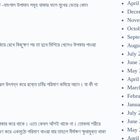
April
্যান্টি -ফাংগাল উপাদান সমূহ থাকার ফলে মুখের ভেতর কোন
Dece
Nove
Octo
Sept
য়ে রেখে কিছুক্ষণ পর তা দুধে মিশিয়ে খেলেও উপকার পাওয়া
Augu
July 
June
May 
April
টেরল উৎপন্ন করে রক্তে চর্বির পরিমাণ কমিয়ে আনে। যা কী না
Marc
Febr
Janua
July 
June
উপকার করে থাকে। এতে কেবল আঁশই থাকে না। তোকমা শরীরে
May 
 একমুঠো পরিমাণ খাওয়া যায় তাহলে দীর্ঘক্ষণ ক্ষুধামুক্ত থাকা
April