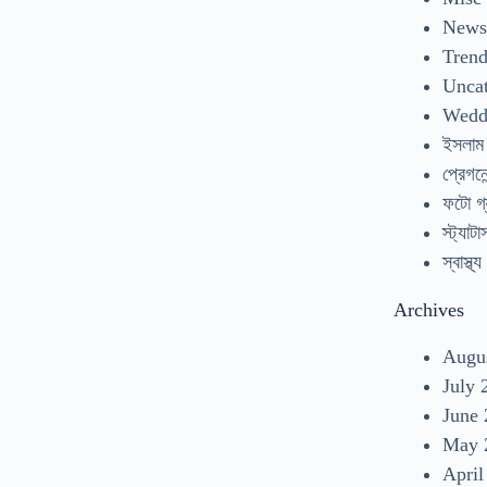
New
Tren
Uncat
Wedd
ইসলাম
প্রেগনেন
ফটো গ্
স্ট্যাটা
স্বাস্থ্য
Archives
Augu
July 
June
May 
April