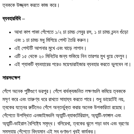
ত্বককে উজ্জ্বল করতে কাজ করে।
ব্যবহারবিধি –
আধা কাপ পাকা পেঁপেতে ১/২ চা চামচ লেবুর রস, ১ চা চামচ চন্দন গুঁড়ো
এবং ১ চা চামচ মধু মিশিয়ে পেস্ট তৈরি করুন।
এই পেস্টটি আপনার মুখে এবং ঘাড়ে লাগান।
এটি ১৫ থেকে ২০ মিনিটের জন্য শুকিয়ে নিন তারপর মুখ ধুয়ে ফেলুন।
এই প্যাকটি ব্যবহারের পরেও ময়েশ্চারাইজার ব্যবহার করতে ভুলবেন না।
সারসংক্ষেপ
পেঁপে অনেক পুষ্টিগুণে ভরপুর। পেঁপে বার্ধক্যজনিত লক্ষণগুলি কমিয়ে ত্বককে
মসৃণ করে এবং তারুণ্য ধরে রাখতে সাহায্য করতে পারে। শুধু ডায়েটেই নয়,
ত্বকের যত্নের রুটিনেও পেঁপে অন্তর্ভুক্ত করার অনেক উপকারিতা রয়েছে।
পেঁপেতে উপস্থিত এনজাইমগুলি অ্যান্টি-ব্যাকটেরিয়াল, অ্যান্টি-ফাঙ্গাল এবং
অ্যান্টি-ভাইরাল বৈশিষ্ট্যে সমৃদ্ধ। বলিরেখা, ত্বকের ঝুলে পড়া ভাব এবং ব্রণের
সমস্যায় পেঁপেতে বিদ্যমান এই সব গুণাগুণ খুবই কার্যকর।