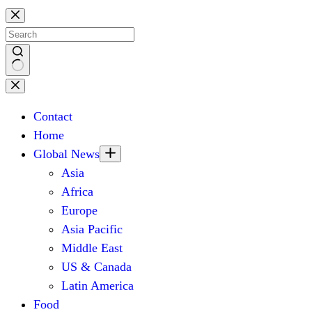
Skip
to
content
No
results
Contact
Home
Global News
Asia
Africa
Europe
Asia Pacific
Middle East
US & Canada
Latin America
Food