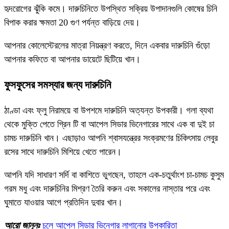
হৃদরোগের ঝুঁকি কমে। দারুচিনিতে উপস্থিত সক্রিয় উপাদানগুলি কোষের চিনি
বিপাক করার ক্ষমতা 20 গুণ পর্যন্ত বাড়িয়ে দেয়।
আপনার কোলেস্টেরলের মাত্রা নিয়ন্ত্রণ করতে, দিনে একবার দারুচিনি গুঁড়ো
আপনার কফিতে বা আপনার ডায়েটে ছিটিয়ে খান।
ফুসফুসের সমস্যার জন্য দারুচিনি
ঠাণ্ডা এবং ফ্লু নিরাময়ে বা উপশমে দারুচিনি অত্যন্ত উপকারী। গলা ব্যথা
থেকে মুক্তি পেতে গ্রিন টি বা আপেল সিডার ভিনেগারের সাথে এক বা দুই চা
চামচ দারুচিনি খান। এছাড়াও আপনি শ্বাসযন্ত্রের সংক্রমণের চিকিৎসায় লেবুর
রসের সাথে দারুচিনি মিশিয়ে খেতে পারেন।
আপনি যদি সাধারণ সর্দি বা কাশিতে ভুগছেন, তাহলে এক-চতুর্থাংশ চা-চামচ কুসুম
গরম মধু এবং দারুচিনির মিশ্রণ তৈরি করুন এবং সকালের নাস্তার পরে এবং
ঘুমাতে যাওয়ার আগে প্রতিদিন দুবার খান।
আরো জানুনঃ
চুলে আপেল সিডার ভিনেগার লাগানোর উপকারিতা