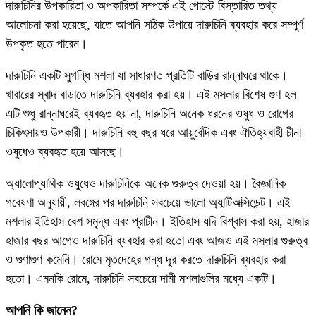
দারুচিনির উপকারিতা ও অপকারিতা সম্পর্কে এই পোস্টে বিস্তারিত তথ্য
আলোচনা করা হয়েছে, যাতে আপনি সঠিক উপায়ে দারুচিনি ব্যবহার করে সম্পুর্ণ
উপকৃত হতে পারেন।
দারুচিনি একটি সুগন্ধি মশলা যা সাধারণত প্রতিটি বাড়ির রান্নাঘরে থাকে।
খাবারের স্বাদ বাড়াতে দারুচিনি ব্যবহার করা হয়। এই মসলার বিশেষ গুণ হল
এটি শুধু রান্নাঘরেই ব্যবহৃত হয় না, দারুচিনি অনেক ধরনের ওষুধ ও রোগের
চিকিৎসায়ও উপকারী। দারুচিনি বহু বছর ধরে আয়ুর্বেদিক এবং ঐতিহ্যবাহী চীনা
ওষুধেও ব্যবহৃত হয়ে আসছে।
অ্যালোপ্যাথিক ওষুধেও দারুচিনিকে অনেক গুরুত্ব দেওয়া হয়। বৈজ্ঞানিক
গবেষণা অনুযায়ী, লবঙ্গের পর দারুচিনি সবচেয়ে ভালো অ্যান্টিঅক্সিডেন্ট। এই
মশলার ইতিহাস বেশ সমৃদ্ধ এবং প্রাচীন। ইতিহাস যদি বিশ্বাস করা হয়, হাজার
হাজার বছর আগেও দারুচিনি ব্যবহার করা হতো এবং আজও এই মসলার গুরুত্ব
ও গুণাগুণ কমেনি। রোমে মৃতদেহের গন্ধ দূর করতে দারুচিনি ব্যবহার করা
হতো। এমনকি রোমে, দারুচিনি সবচেয়ে দামী মশলাগুলির মধ্যে একটি।
আপনি কি জানেন?