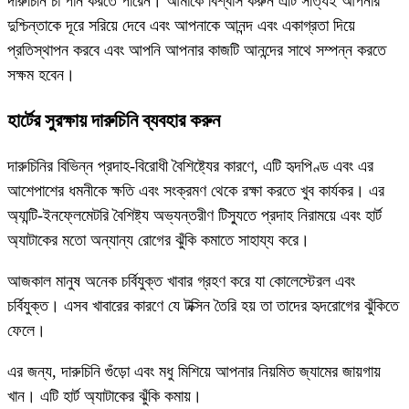
দারুচিনি চা পান করতে পারেন। আমাকে বিশ্বাস করুন এটি সত্যিই আপনার
দুশ্চিন্তাকে দূরে সরিয়ে দেবে এবং আপনাকে আনন্দ এবং একাগ্রতা দিয়ে
প্রতিস্থাপন করবে এবং আপনি আপনার কাজটি আনন্দের সাথে সম্পন্ন করতে
সক্ষম হবেন।
হার্টের সুরক্ষায় দারুচিনি ব্যবহার করুন
দারুচিনির বিভিন্ন প্রদাহ-বিরোধী বৈশিষ্ট্যের কারণে, এটি হৃদপিণ্ড এবং এর
আশেপাশের ধমনীকে ক্ষতি এবং সংক্রমণ থেকে রক্ষা করতে খুব কার্যকর। এর
অ্যান্টি-ইনফ্লেমেটরি বৈশিষ্ট্য অভ্যন্তরীণ টিস্যুতে প্রদাহ নিরাময়ে এবং হার্ট
অ্যাটাকের মতো অন্যান্য রোগের ঝুঁকি কমাতে সাহায্য করে।
আজকাল মানুষ অনেক চর্বিযুক্ত খাবার গ্রহণ করে যা কোলেস্টেরল এবং
চর্বিযুক্ত। এসব খাবারের কারণে যে টক্সিন তৈরি হয় তা তাদের হৃদরোগের ঝুঁকিতে
ফেলে।
এর জন্য, দারুচিনি গুঁড়ো এবং মধু মিশিয়ে আপনার নিয়মিত জ্যামের জায়গায়
খান। এটি হার্ট অ্যাটাকের ঝুঁকি কমায়।