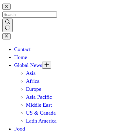
Skip
to
content
No
results
Contact
Home
Global News
Asia
Africa
Europe
Asia Pacific
Middle East
US & Canada
Latin America
Food