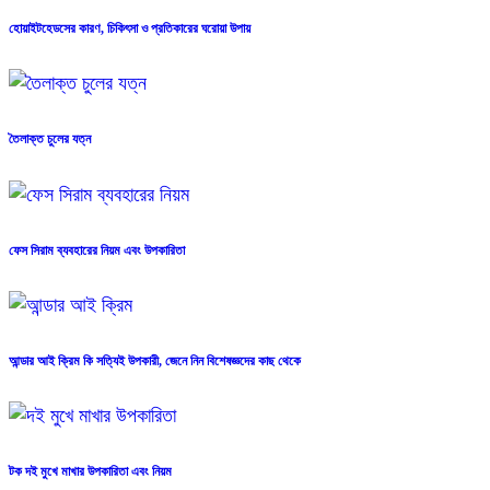
হোয়াইটহেডসের কারণ, চিকিৎসা ও প্রতিকারের ঘরোয়া উপায়
তৈলাক্ত চুলের যত্ন
ফেস সিরাম ব্যবহারের নিয়ম এবং উপকারিতা
আন্ডার আই ক্রিম কি সত্যিই উপকারী, জেনে নিন বিশেষজ্ঞদের কাছ থেকে
টক দই মুখে মাখার উপকারিতা এবং নিয়ম