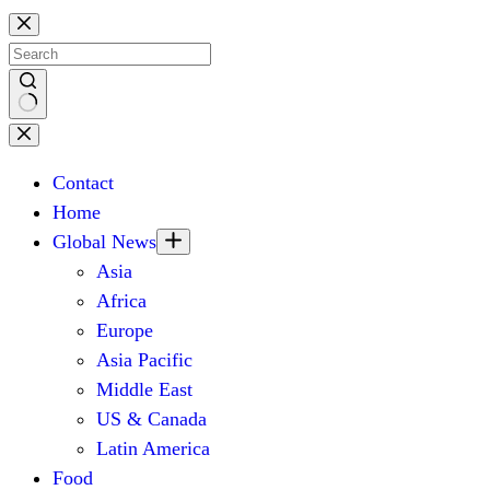
Skip
to
content
No
results
Contact
Home
Global News
Asia
Africa
Europe
Asia Pacific
Middle East
US & Canada
Latin America
Food