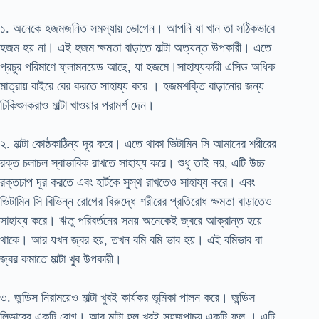
১. অনেকে হজমজনিত সমস্যায় ভোগেন। আপনি যা খান তা সঠিকভাবে
হজম হয় না। এই হজম ক্ষমতা বাড়াতে মাল্টা অত্যন্ত উপকারী। এতে
প্রচুর পরিমাণে ফ্লামনয়েড আছে, যা হজমে।সাহায্যকারী এসিড অধিক
মাত্রায় বাইরে বের করতে সাহায্য করে । হজমশক্তি বাড়ানোর জন্য
চিকিৎসকরাও মাল্টা খাওয়ার পরামর্শ দেন।
২. মাল্টা কোষ্ঠকাঠিন্য দূর করে। এতে থাকা ভিটামিন সি আমাদের শরীরের
রক্ত ​​চলাচল স্বাভাবিক রাখতে সাহায্য করে। শুধু তাই নয়, এটি উচ্চ
রক্তচাপ দূর করতে এবং হার্টকে সুস্থ রাখতেও সাহায্য করে। এবং
ভিটামিন সি বিভিন্ন রোগের বিরুদ্ধে শরীরের প্রতিরোধ ক্ষমতা বাড়াতেও
সাহায্য করে। ঋতু পরিবর্তনের সময় অনেকেই জ্বরে আক্রান্ত হয়ে
থাকে। আর যখন জ্বর হয়, তখন বমি বমি ভাব হয়। এই বমিভাব বা
জ্বর কমাতে মাল্টা খুব উপকারী।
৩. জন্ডিস নিরাময়েও মাল্টা খুবই কার্যকর ভূমিকা পালন করে। জন্ডিস
লিভারের একটি রোগ। আর মাল্টা হল খুবই সহজপাচ্য একটি ফল । এটি