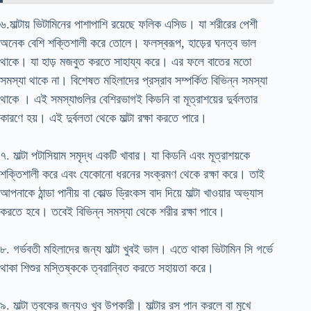
৬.মাল্টায় ভিটামিনের পাশাপাশি রয়েছে ফলিক এসিড। যা শরীরের পেশী
অনেক বেশি শক্তিশালী করে তোলে। ফলস্বরূপ, হাড়ের ঘনত্ব ভাল
থাকে। যা হাড় মজবুত করতে সাহায্য করে। এর ফলে বাতের মতো
সমস্যা থাকে না। বিশেষত মহিলাদের প্রস্রাব সম্পর্কিত বিভিন্ন সমস্যা
থাকে । এই সমস্যাগুলির বেশিরভাগই কিডনি বা মূত্রাশয়ের দুর্বলতার
কারণে হয়। এই দুর্বলতা থেকে মাল্টা রক্ষা করতে পারে।
৭. মাল্টা পটাসিয়াম সমৃদ্ধ একটি খাবার। যা কিডনি এবং মূত্রাশয়কে
শক্তিশালী করে এবং যেকোনো ধরনের সংক্রমণ থেকে রক্ষা করে। তাই
আপনাকে ঠান্ডা পানীয় বা কোল্ড ড্রিংকস বাদ দিয়ে মাল্টা খাওয়ার অভ্যাস
করতে হবে। তবেই বিভিন্ন সমস্যা থেকে শরীর রক্ষা পাবে।
৮. গর্ভবতী মহিলাদের জন্য মাল্টা খুবই ভাল। এতে থাকা ভিটামিন সি গর্ভে
থাকা শিশুর মস্তিষ্ককে ত্বরান্বিত করতে সহায়তা করে।
৯. মাল্টা ত্বকের জন্যও খুব উপকারী। মাল্টার রস পান করলে বা মুখে