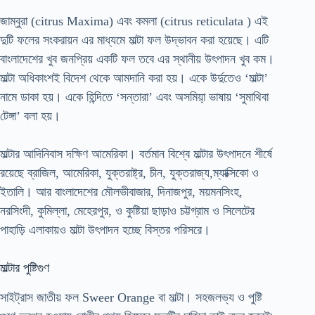
জাম্বুরা (citrus Maxima) এবং কমলা (citrus reticulata ) এই
দুটি ফলের সংকরায়ন এর মাধ্যমে মাল্টা ফল উদ্ভাবন করা হয়েছে। এটি
বাংলাদেশের খুব জনপ্রিয় একটি ফল তবে এর স্থানীয় উৎপাদন খুব কম।
মাল্টা অধিকাংশই বিদেশ থেকে আমদানি করা হয়। একে উর্দুতেও ‘মাল্টা’
নামে ডাকা হয়। একে হিন্দিতে ‘সন্তারা’ এবং অসমিয়া় ভাষায় ‘সুমাথিবা
টেঙ্গা’ বলা হয়।
মাল্টার আদিনিবাস দক্ষিণ আমেরিকা। বর্তমান বিশ্বে মাল্টার উৎপাদনে শীর্ষে
রয়েছে ব্রাজিল, আমেরিকা, যুক্তরাষ্ট্র, চীন, যুক্তরাজ্য,ম্যাক্সিকো ও
ইতালি। আর বাংলাদেশের মৌলভীবাজার, দিনাজপুর, ময়মনসিংহ,
নরসিংদী, কুমিল্লা, মেহেরপুর, ও কুষ্টিয়া ছাড়াও চট্টগ্রাম ও সিলেটের
পাহাড়ি এলাকায়ও মাল্টা উৎপাদন হচ্ছে বিস্তর পরিসরে।
মাল্টার পুষ্টিগুণ
সাইট্রাস জাতীয় ফল Sweer Orange বা মাল্টা। সহজলভ্য ও পুষ্টি