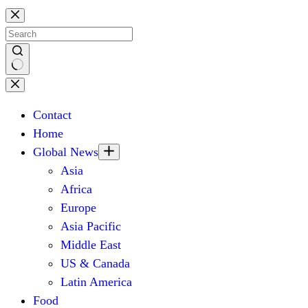
Skip
to
content
No
results
Contact
Home
Global News
Asia
Africa
Europe
Asia Pacific
Middle East
US & Canada
Latin America
Food