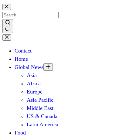
Skip
to
content
No
results
Contact
Home
Global News
Asia
Africa
Europe
Asia Pacific
Middle East
US & Canada
Latin America
Food