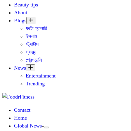
Beauty tips
About
Blogs
ফটো গ্যালারি
ইসলাম
স্ট্যাটাস
স্বাস্থ্য
প্রেগনেন্সি
News
Entertainment
Trending
Contact
Home
Global News