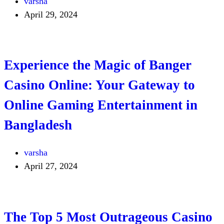
varsha
April 29, 2024
Experience the Magic of Banger
Casino Online: Your Gateway to
Online Gaming Entertainment in
Bangladesh
varsha
April 27, 2024
The Top 5 Most Outrageous Casino