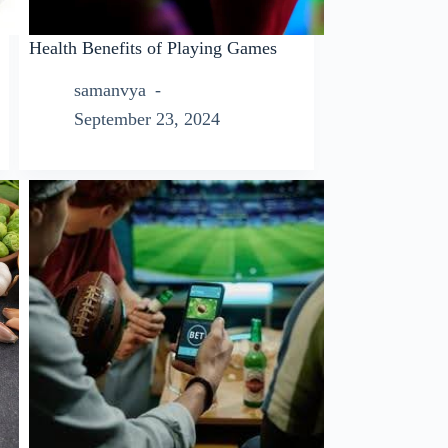
Health Benefits of Playing Games
samanvya
September 23, 2024