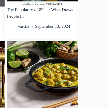
The Popularity of 82bet: What Draws
People In
varsha
September 13, 2024