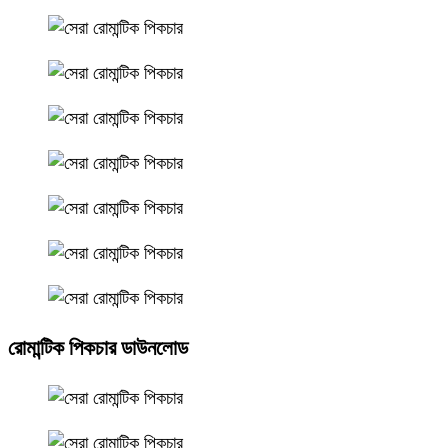
রোমান্টিক পিকচার ডাউনলোড