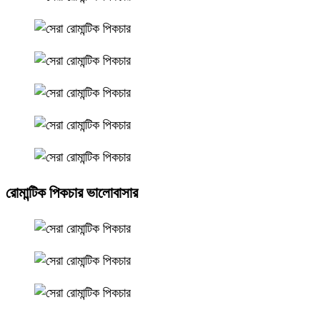
রোমান্টিক পিকচার ভালোবাসার