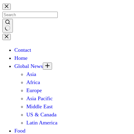
Skip
to
content
No
results
Contact
Home
Global News
Asia
Africa
Europe
Asia Pacific
Middle East
US & Canada
Latin America
Food