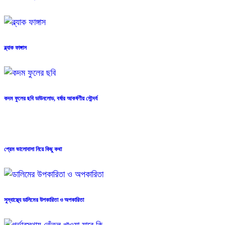
ব্ল্যাক ফাঙ্গাস
কদম ফুলের ছবি ডাউনলোড, বর্ষার আকর্ষণীয় সৌন্দর্য
প্রেম ভালোবাসা নিয়ে কিছু কথা
সুস্বাস্থ্যে ডালিমের উপকারিতা ও অপকারিতা