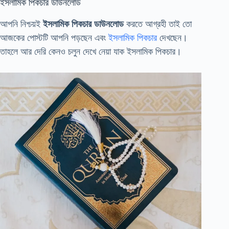
ইসলামিক পিকচার ডাউনলোড
আপনি নিশ্চয়ই
ইসলামিক পিকচার ডাউনলোড
করতে আগ্রহী তাই তো
আজকের পোস্টটি আপনি পড়ছেন এবং
ইসলামিক পিকচার
দেখছেন।
তাহলে আর দেরি কেনও চলুন দেখে নেয়া যাক ইসলামিক পিকচার।