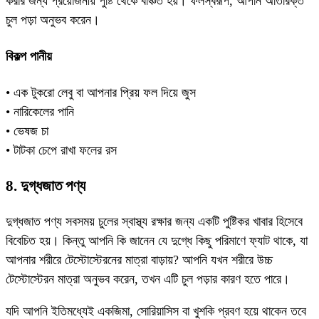
করার জন্য প্রয়োজনীয় পুষ্টি থেকে বঞ্চিত হয়। ফলস্বরূপ, আপনি অতিরিক্ত
চুল পড়া অনুভব করেন।
বিকল্প পানীয়
• এক টুকরো লেবু বা আপনার প্রিয় ফল দিয়ে জুস
• নারিকেলের পানি
• ভেষজ চা
• টাটকা চেপে রাখা ফলের রস
8. দুগ্ধজাত পণ্য
দুগ্ধজাত পণ্য সবসময় চুলের স্বাস্থ্য রক্ষার জন্য একটি পুষ্টিকর খাবার হিসেবে
বিবেচিত হয়। কিন্তু আপনি কি জানেন যে দুগ্ধে কিছু পরিমাণে ফ্যাট থাকে, যা
আপনার শরীরে টেস্টোস্টেরনের মাত্রা বাড়ায়? আপনি যখন শরীরে উচ্চ
টেস্টোস্টেরন মাত্রা অনুভব করেন, তখন এটি চুল পড়ার কারণ হতে পারে।
যদি আপনি ইতিমধ্যেই একজিমা, সোরিয়াসিস বা খুশকি প্রবণ হয়ে থাকেন তবে