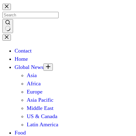
Skip
to
content
No
results
Contact
Home
Global News
Asia
Africa
Europe
Asia Pacific
Middle East
US & Canada
Latin America
Food