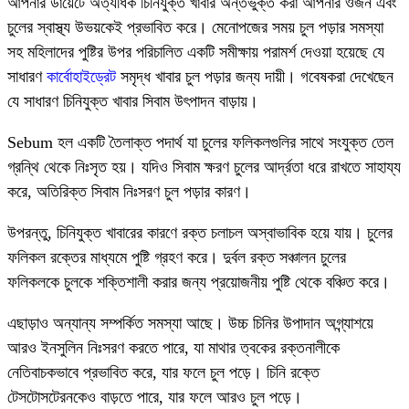
আপনার ডায়েটে অত্যধিক চিনিযুক্ত খাবার অন্তর্ভুক্ত করা আপনার ওজন এবং
চুলের স্বাস্থ্য উভয়কেই প্রভাবিত করে। মেনোপজের সময় চুল পড়ার সমস্যা
সহ মহিলাদের পুষ্টির উপর পরিচালিত একটি সমীক্ষায় পরামর্শ দেওয়া হয়েছে যে
সাধারণ
কার্বোহাইড্রেট
সমৃদ্ধ খাবার চুল পড়ার জন্য দায়ী। গবেষকরা দেখেছেন
যে সাধারণ চিনিযুক্ত খাবার সিবাম উৎপাদন বাড়ায়।
Sebum হল একটি তৈলাক্ত পদার্থ যা চুলের ফলিকলগুলির সাথে সংযুক্ত তেল
গ্রন্থি থেকে নিঃসৃত হয়। যদিও সিবাম ক্ষরণ চুলের আর্দ্রতা ধরে রাখতে সাহায্য
করে, অতিরিক্ত সিবাম নিঃসরণ চুল পড়ার কারণ।
উপরন্তু, চিনিযুক্ত খাবারের কারণে রক্ত চলাচল অস্বাভাবিক হয়ে যায়। চুলের
ফলিকল রক্তের মাধ্যমে পুষ্টি গ্রহণ করে। দুর্বল রক্ত সঞ্চালন চুলের
ফলিকলকে চুলকে শক্তিশালী করার জন্য প্রয়োজনীয় পুষ্টি থেকে বঞ্চিত করে।
এছাড়াও অন্যান্য সম্পর্কিত সমস্যা আছে। উচ্চ চিনির উপাদান অগ্ন্যাশয়ে
আরও ইনসুলিন নিঃসরণ করতে পারে, যা মাথার ত্বকের রক্তনালীকে
নেতিবাচকভাবে প্রভাবিত করে, যার ফলে চুল পড়ে। চিনি রক্তে
টেসটোসটেরনকেও বাড়তে পারে, যার ফলে আরও চুল পড়ে।