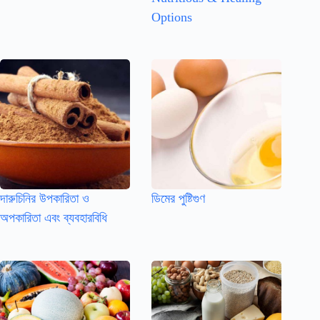
Options
দারুচিনির উপকারিতা ও
ডিমের পুষ্টিগুণ
অপকারিতা এবং ব্যবহারবিধি