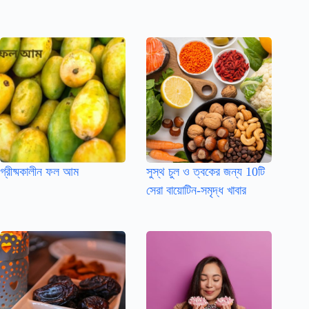
গ্রীষ্মকালীন ফল আম
সুস্থ চুল ও ত্বকের জন্য 10টি
সেরা বায়োটিন-সমৃদ্ধ খাবার