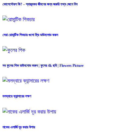
কোলেস্টেরল কি? – স্বাস্থ্যকর জীবনের জন্য জরুরি তথ্য জেনে নিন
সেরা রোমান্টিক পিকচার গুলো ফ্রি ডাউনলোড করুন
সব ফুলের পিক ডাউনলোড করুন | ফুলের 4k ছবি | Flowers Picture
মলদ্বারে ক্যান্সারের লক্ষণ
নাকের এলার্জি দূর করার উপায়