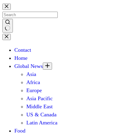
Skip
to
content
No
results
Contact
Home
Global News
Asia
Africa
Europe
Asia Pacific
Middle East
US & Canada
Latin America
Food