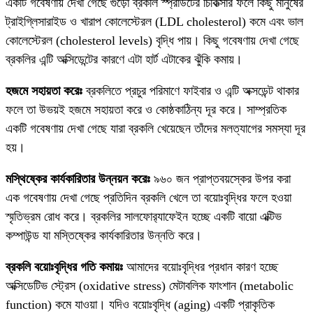
একটি গবেষণায় দেখা গেছে গুড়ো ব্রকলি স্প্রাউটের চিকিত্‍সার ফলে কিছু মানুষের
ট্রাইগ্লিসারাইড ও খারাপ কোলেস্টেরল (LDL cholesterol) কমে এবং ভাল
কোলেস্টেরল (cholesterol levels) বৃদ্ধি পায়। কিছু গবেষণায় দেখা গেছে
ব্রকলির এন্টি অক্সিডেন্টের কারণে এটা হার্ট এটাকের ঝুঁকি কমায়।
হজমে সহায়তা করেঃ
ব্রকলিতে প্রচুর পরিমাণে ফাইবার ও এন্টি অক্সডেন্ট থাকার
ফলে তা উভয়ই হজমে সহায়তা করে ও কোষ্ঠকাঠিন্য দূর করে। সাম্প্রতিক
একটি গবেষণায় দেখা গেছে যারা ব্রকলি খেয়েছেন তাঁদের মলত্যাগের সমস্যা দূর
হয়।
মস্থিষ্কের কার্যকারিতার উন্নয়ন করেঃ
৯৬০ জন প্রাপ্তবয়স্কের উপর করা
এক গবেষণায় দেখা গেছে প্রতিদিন ব্রকলি খেলে তা বয়োঃবৃদ্ধির ফলে হওয়া
স্মৃতিভ্রম রোধ করে। ব্রকলির সালফোর‍্যাফেইন হচ্ছে একটি বায়ো এক্টিভ
কম্পাউন্ড যা মস্তিষ্কের কার্যকারিতার উন্নতি করে।
ব্রকলি বয়োঃবৃদ্ধির গতি কমায়ঃ
আমাদের বয়োঃবৃদ্ধির প্রধান কারণ হচ্ছে
অক্সিডেটিভ স্ট্রেস (oxidative stress) মেটাবলিক ফাংশান (metabolic
function) কমে যাওয়া। যদিও বয়োঃবৃদ্ধি (aging) একটি প্রাকৃতিক