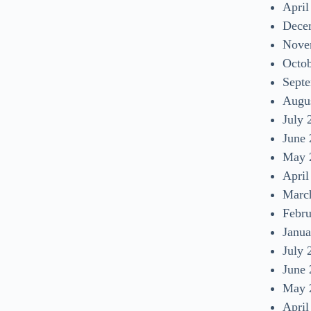
April
Dece
Nove
Octo
Sept
Augu
July 
June
May 
April
Marc
Febr
Janua
July 
June
May 
April