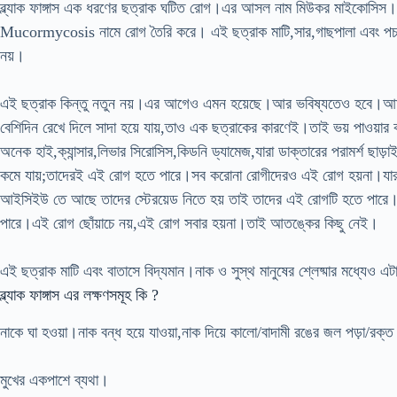
ব্ল্যাক ফাঙ্গাস এক ধরণের ছত্রাক ঘটিত রোগ।এর আসল নাম মিউকর মাইকোস
Mucormycosis নামে রোগ তৈরি করে। এই ছত্রাক মাটি,সার,গাছপালা এবং পচন ধ
নয়।
এই ছত্রাক কিন্তু নতুন নয়।এর আগেও এমন হয়েছে।আর ভবিষ্যতেও হবে।আমরা
বেশিদিন রেখে দিলে সাদা হয়ে যায়,তাও এক ছত্রাকের কারণেই।তাই ভয় পাওয়ার 
অনেক হাই,ক্যান্সার,লিভার সিরোসিস,কিডনি ড্যামেজ,যারা ডাক্তারের পরামর্শ ছাড
কমে যায়;তাদেরই এই রোগ হতে পারে।সব করোনা রোগীদেরও এই রোগ হয়না।যারা করো
আইসিইউ তে আছে তাদের স্টেরয়েড নিতে হয় তাই তাদের এই রোগটি হতে পার
পারে।এই রোগ ছোঁয়াচে নয়,এই রোগ সবার হয়না।তাই আতঙ্কের কিছু নেই।
এই ছত্রাক মাটি এবং বাতাসে বিদ্যমান।নাক ও সুস্থ মানুষের শ্লেষ্মার মধ্যেও এ
ব্ল্যাক ফাঙ্গাস এর লক্ষণসমূহ কি ?
নাকে ঘা হওয়া।নাক বন্ধ হয়ে যাওয়া,নাক দিয়ে কালো/বাদামী রঙের জল পড়া/রক্ত
মুখের একপাশে ব্যথা।