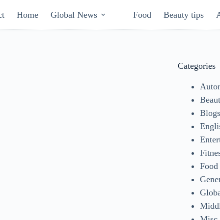
ct
Home
Global News
Food
Beauty tips
Categories
Auto
Beaut
Blog
Engli
Enter
Fitne
Food
Gene
Glob
Middl
Misc