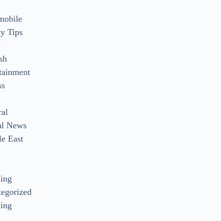
mobile
y Tips
s
sh
tainment
ss
ral
al News
e East
s
ding
egorized
ing