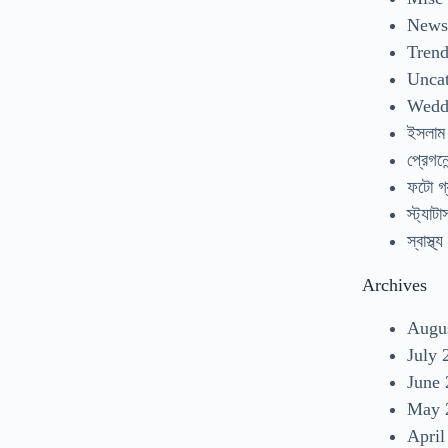
New
Tren
Uncat
Wedd
ইসলাম
প্রেগনেন
ফটো গ্
স্ট্যাটা
স্বাস্থ্য
Archives
Augu
July 
June
May 
April