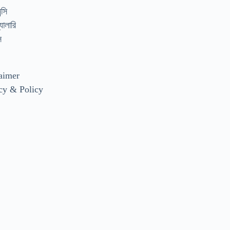
্সি
যালারি
স
aimer
cy & Policy