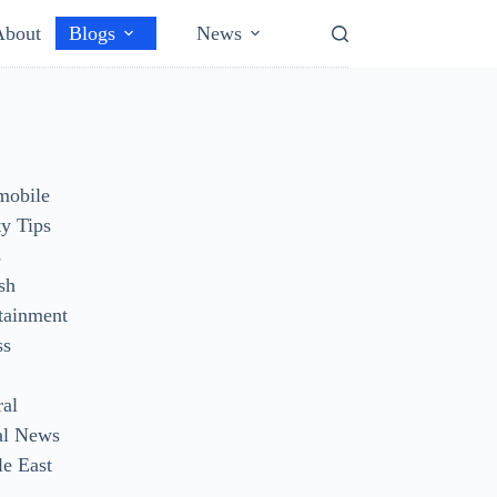
About
Blogs
News
mobile
y Tips
s
sh
tainment
ss
ral
al News
e East