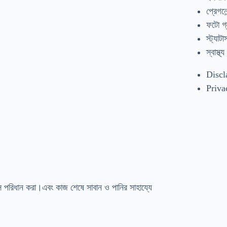
প্রেগনেন
ফটো গ্
স্ট্যাটা
স্বাস্থ্য
Discl
Priva
াভস পরিধান করা।এবং কাজ শেষে সাবান ও পানির সাহায্যে