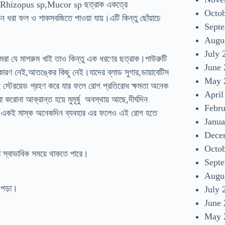
িস।Rhizopus sp,Mucor sp ছত্রাক একত্রে
Octo
রা ফল ও শাকসবজিতে পাওয়া যায়।এটি কিন্তু ছোঁয়াচে
Sept
Augu
July 
 যে মাশরুম খাই তাও কিন্তু এক ধরণের ছত্রাক।পাউরুটি
June
কারণ নেই,আতঙ্কের কিছু নেই।যাদের ব্লাড সুগার,ডায়াবেটিস
May 
়াই স্টেরয়েড গ্রহণ করে যার ফলে রোগ প্রতিরোধ ক্ষমতা অনেক
April
না আক্রান্ত হয়ে মুমূর্ষু অবস্থায় আছে,দীর্ঘদিন
Febr
ে।একই মাস্ক অনেকদিন ব্যবহার এর ফলেও এই রোগ হতে
Janua
Dece
Octo
টা স্বাভাবিক সময়ে থাকতে পারে।
Sept
Augu
 পড়া।
July 
June
May 