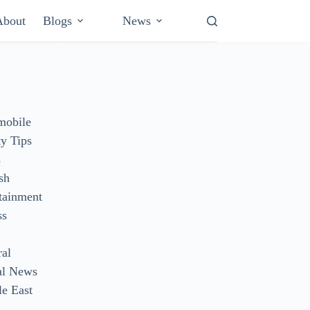
About
Blogs
News
mobile
y Tips
s
sh
tainment
ss
ral
al News
e East