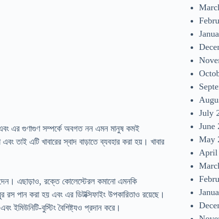
Marc
Febr
Janua
Dece
Nove
Octo
Sept
Augu
July 
June
 এবং এর গুণাগুণ সম্পর্কে অবগত নন এমন মানুষ কমই
May 
ং তাই এটি খাবারের স্বাদ বাড়াতে ব্যবহার করা হয়। খাবার
April
Marc
Febr
্শ দেন। এছাড়াও, রক্তে কোলেস্টেরল কমানো এমনকি
Janua
বুর রস পান করা হয় এবং এর ডিটক্সিফাইং উপকারিতাও রয়েছে।
Dece
বং ইমিউনিটি-বুস্টিং বৈশিষ্ট্যও প্রদান করে।
Nove