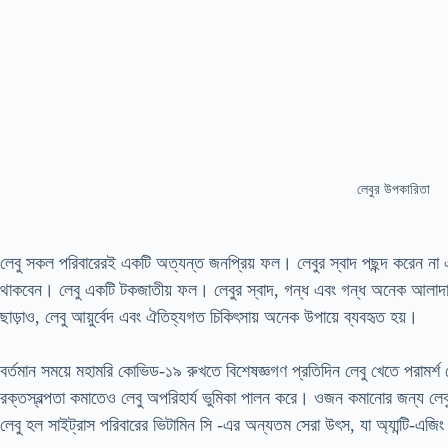
লেবুর উপকারিতা
লেবু সকল পরিবারেরই একটি অত্যন্ত জনপ্রিয় ফল। লেবুর স্বাদ পছন্দ করেন না
থাকবেন। লেবু একটি টকজাতীয় ফল। লেবুর স্বাদ, গন্ধ এবং গন্ধ অনেক আলাদা এব
ছাড়াও, লেবু আয়ুর্বেদ এবং ঐতিহ্যগত চিকিৎসায় অনেক উপায়ে ব্যবহৃত হয়।
বর্তমান সময়ে মহামরি কোভিড-১৯ রুখতে বিশেষজ্ঞগণ প্রতিদিন লেবু খেতে পরামর
রক্তস্বল্পতা কমাতেও লেবু অপরিহার্য ভুমিকা পালন করে। ওজন কমানোর জন্য লে
লেবু হল সাইট্রাস পরিবারের ভিটামিন সি -এর অন্যতম সেরা উৎস, যা অ্যান্টি-এজিং এ