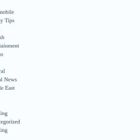
mobile
y Tips
s
sh
tainment
ss
ral
al News
e East
s
ding
egorized
ing