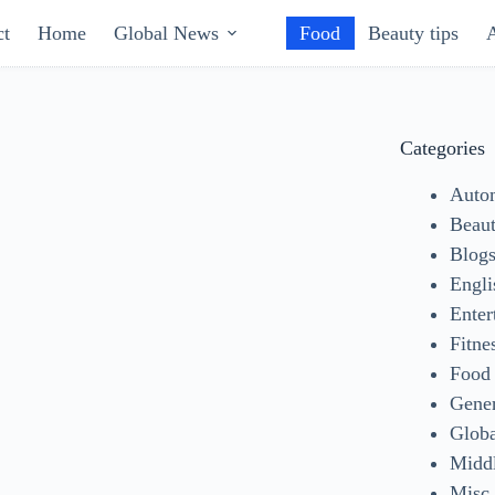
ct
Home
Global News
Food
Beauty tips
Categories
Auto
Beaut
Blog
Engli
Enter
Fitne
Food
Gene
Glob
Middl
Misc