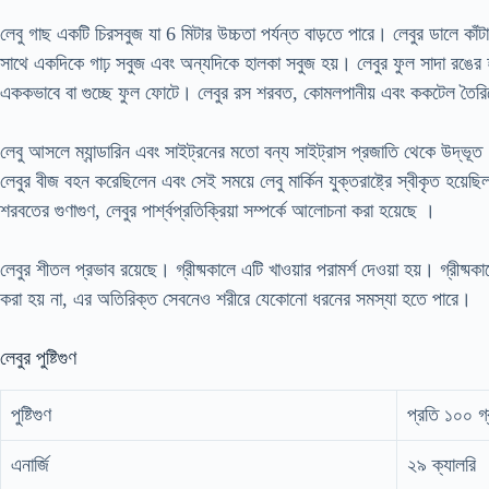
লেবু গাছ একটি চিরসবুজ যা 6 মিটার উচ্চতা পর্যন্ত বাড়তে পারে। লেবুর ডালে কাঁ
সাথে একদিকে গাঢ় সবুজ এবং অন্যদিকে হালকা সবুজ হয়। লেবুর ফুল সাদা রঙের হ
এককভাবে বা গুচ্ছে ফুল ফোটে। লেবুর রস শরবত, কোমলপানীয় এবং ককটেল তৈরি
লেবু আসলে ম্যান্ডারিন এবং সাইট্রনের মতো বন্য সাইট্রাস প্রজাতি থেকে উদ্ভূত
লেবুর বীজ বহন করেছিলেন এবং সেই সময়ে লেবু মার্কিন যুক্তরাষ্ট্রে স্বীকৃত হয়েছি
শরবতের গুণাগুণ, লেবুর পার্শ্বপ্রতিক্রিয়া সম্পর্কে আলোচনা করা হয়েছে ।
লেবুর শীতল প্রভাব রয়েছে। গ্রীষ্মকালে এটি খাওয়ার পরামর্শ দেওয়া হয়। গ্রীষ্ম
করা হয় না, এর অতিরিক্ত সেবনেও শরীরে যেকোনো ধরনের সমস্যা হতে পারে।
লেবুর পুষ্টিগুণ
পুষ্টিগুণ
প্রতি ১০০ গ্
এনার্জি
২৯ ক্যালরি