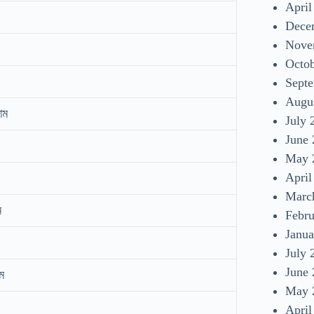
April
Dece
Nove
Octo
Sept
Augu
াম
July 
June
May 
April
Marc
ম
Febr
Janua
July 
June
ম
May 
April