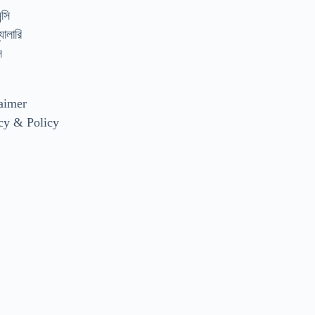
্সি
যালারি
স
aimer
cy & Policy