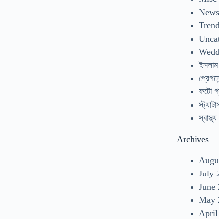
New
Tren
Uncat
Wedd
ইসলাম
প্রেগনেন
ফটো গ্
স্ট্যাটা
স্বাস্থ্য
Archives
Augu
July 
June
May 
April