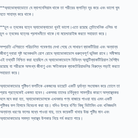
**অ্যাভোক্যাডোতে যে ম্যাগনেসিয়াম থাকে তা শরীরের ক্লান্তি দূর করে এবং ভালো ঘুম
হতে সাহায্য করে থাকে।
**চুল ও ত্বকের যত্নে অ্যাভোক্যাডো খুবই ভালো।এতে রয়েছে পেন্টাথেনিক এসিড যা
চুল ও ত্বকের যত্নের প্রসাধনীতে থাকে।যা ময়েশ্চারাইজ করতে সহায়তা করে।
সম্প্রতি এশিয়াতে পরিচালিত গবেষণায় দেখা গেছে যে সাধারণ ব্যাকটিরিয়া এবং অন্যান্য
জীবাণু দ্বারা সৃষ্ট অনেকগুলি রোগ রোধে অ্যাভোকাডোস গুরুত্বপূর্ণ ভূমিকা রাখে। সমীক্ষায়
এই তথ্যটি নিশ্চিত করা হয়েছিল যে অ্যাভোকাডোসে বিভিন্ন অ্যান্টিব্যাকটিরিয়াল বৈশিষ্ট্য
রয়েছে যা শরীরকে অসংখ্য জীবাণু এবং ক্ষতিকারক ব্যাকটেরিয়াগুলির বিরুদ্ধে লড়াই করতে
সহায়তা করে।
অ্যাভোকাডোর পুষ্টিগুণ ফলটিকে একজনের ডায়েটে একটি দুর্দান্ত সংযোজন করে তোলে তা
প্রায় প্রত্যেকেই একমত হবেন। একসময় তাদের চর্বিযুক্ত সামগ্রীর কারণে অস্বাস্থ্যকর
বলে মনে করা হত, অ্যাভোকাডোসকে এখনকার পণ্য বাজারে পাওয়া যায় এমন একটি
পুষ্টিকর ফল হিসাবে বিবেচনা করা হয়। যদিও উপরে বর্ণিত কিছু ভিটামিন এবং খনিজগুলি
অন্যান্য ধরণের ফলের মধ্যে পাওয়া যায়, তবে কয়েকটি খাবার উচ্চ পুষ্টির মান এবং
অ্যাভোকাডোর সমস্ত স্বাস্থ্য উপকার নিয়ে গর্ব করতে পারে।