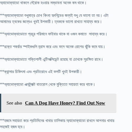
অ্যাভোক্যাডো থাকলে স্ট্রোক হওয়ার সম্ভাবনা অনেক কম থাকে।
**অ্যাভোক্যাডো শুধুমাত্র চোখ কিংবা হৃদপিন্ডের জন্যই শুধু যে ভালো তা নয়। এটা
আমাদের ত্বকের জন্যেও খুবই উপকারী। ত্বককে ভালো রাখতে সাহায্য করে।
**অ্যাভোক্যাডোতে প্রচুর পরিমানে ফাইবার থাকে যা ওজন কমাতে সাহায্য করে।
**রক্তে শকর্রার স্পাইকগুলি হ্রাস করে এবং ফলে অনেক রোগের ঝুঁকি কমে যায়।
**অ্যাভোক্যাডোতে শক্তিশালী এন্টিঅক্সিডেন্ট রয়েছে যা চোখকে সুরক্ষিত রাখে।
**ক্যান্সার চিকিৎসা এবং প্রতিরোধে এই ফলটি খুবই উপকারী।
**অ্যাভোক্যাডো এক্সট্র্যাক্ট বাতরোগ খেকে মুক্তিতে সহায়তা করে থাকে।
See also
Can A Dog Have Honey? Find Out Now
**হজমে সহায়তা করে প্রতিদিনের খাবার তালিকায় অ্যাভোক্যাডো রাখলে আপনার খাবার
সহজেই হজম হবে।