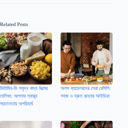
Related Posts
ভিটামিন-ডি সমৃদ্ধ খাদ্য উত্সের
অলস ব্যাচেলরদের সেরা রেসিপি:
তালিকা: আপনার স্বাস্থ্য
সহজ ও দ্রুত রান্নার আইডিয়া
সচেতনতায় অপরিহার্য