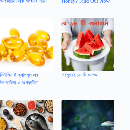
অপকারিতা এবং খাওয়ার নিয়ম
Honey? Find Out Now
ভিটামিন ই ক্যাপসুল এর
তরমুজের ১৮ টি গুনাগুন
উপকারিতা ও অপকারিতা