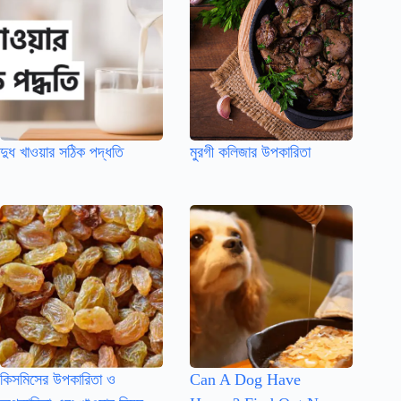
দুধ খাওয়ার সঠিক পদ্ধতি
মুরগী কলিজার উপকারিতা
কিসমিসের উপকারিতা ও
Can A Dog Have