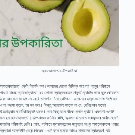
অ্যাভোকাডোর-উপকারিতা
অ্যাভোক্যাডো একটি বিদেশি ফল।আমাদের দেশের বিভিন্ন জায়গায় প্রচুর পরিমানে
পাওয়া যাচ্ছে অ্যাভোক্যাডো।যে কোনো স্বাস্থ্যসচেতন মানুষই ফ্যাটের নামে ভুরু কোঁচকান
এবং তার ফল স্বরূপ লো-কার্ব ডায়েটের দিকে ঝোঁকেন। এক্ষেত্রে মানুষ সবচেয়ে বেশি যার
ওপর ভরসা করেন, তা হল ফল। কিন্তু অনেকেই জানেন না যে, বেশিরভাগ ফলেই
উচ্চমাত্রায় কার্বোহাইড্রেট থাকে। আর কিছু ফলে থাকে হেলদি ফ্যাট। এরকমই একটি
ফল হল অ্যাভোকাডো। আপনাদের জানিয়ে রাখি, অ্যাভোকাডোতে স্বাস্থ্যকর অর্থাৎ হেলদি
ফ্যাটের পরিমাণই বেশি। তাই, বর্তমানে স্বাস্থ্যসচেতন মানুষদের মধ্যে অ্যাভোকাডো খাবার
প্রবণতা অনেকটাই বেড়ে গিয়েছে। এই ফলে রয়েছে আরও নানারকম স্বাস্থ্যগুণ, যার