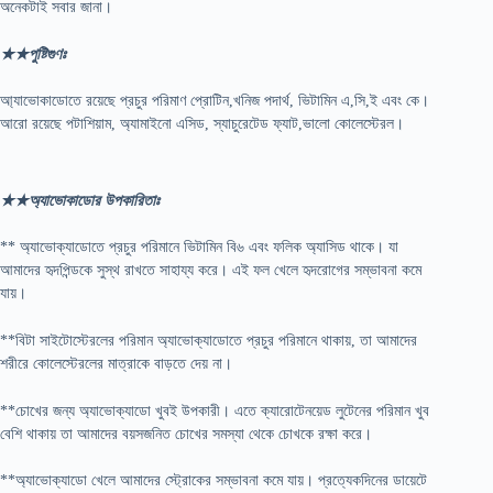
অনেকটাই সবার জানা।
★★পুষ্টিগুণঃ
আ্যাভোকাডোতে রয়েছে প্রচুর পরিমাণ প্রোটিন,খনিজ পদার্থ, ভিটামিন এ,সি,ই এবং কে।
আরো রয়েছে পটাশিয়াম, অ্যামাইনো এসিড, স্যাচুরেটেড ফ্যাট,ভালো কোলেস্টেরল।
★★অ্যাভোকাডোর উপকারিতাঃ
** অ্যাভোক্যাডোতে প্রচুর পরিমানে ভিটামিন বি৬ এবং ফলিক অ্যাসিড থাকে। যা
আমাদের হৃদপিন্ডকে সুস্থ রাখতে সাহায্য করে। এই ফল খেলে হৃদরোগের সম্ভাবনা কমে
যায়।
**বিটা সাইটোস্টেরলের পরিমান অ্যাভোক্যাডোতে প্রচুর পরিমানে থাকায়, তা আমাদের
শরীরে কোলেস্টেরলের মাত্রাকে বাড়তে দেয় না।
**চোখের জন্য অ্যাভোক্যাডো খুবই উপকারী। এতে ক্যারোটেনয়েড লুটেনের পরিমান খুব
বেশি থাকায় তা আমাদের বয়সজনিত চোখের সমস্যা থেকে চোখকে রক্ষা করে।
**অ্যাভোক্যাডো খেলে আমাদের স্ট্রোকের সম্ভাবনা কমে যায়। প্রত্যেকদিনের ডায়েটে