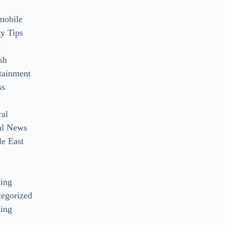
mobile
y Tips
s
sh
tainment
ss
ral
al News
e East
s
ding
egorized
ing