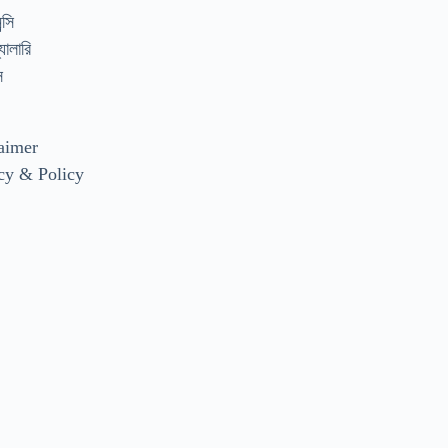
্সি
যালারি
স
aimer
cy & Policy