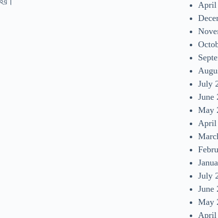
া হয়।
April
Dece
Nove
Octo
Sept
Augu
July 
June
May 
April
Marc
Febr
Janua
July 
June
May 
April