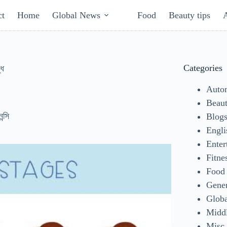
ct
Home
Global News
Food
Beauty tips
Categories
ধি
Auto
Beaut
ন্সি
Blog
Engli
Enter
Fitne
Food
Gene
Glob
Middl
Misc