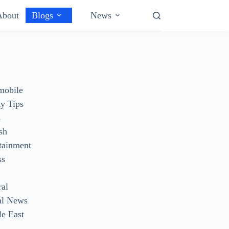
About
Blogs
News
mobile
y Tips
s
sh
tainment
ss
ral
al News
e East