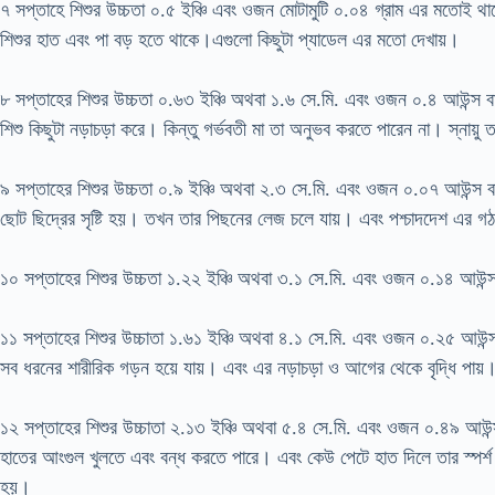
৭ সপ্তাহে শিশুর উচ্চতা ০.৫ ইঞ্চি এবং ওজন মোটামুটি ০.০৪ গ্রাম এর মতো
শিশুর হাত এবং পা বড় হতে থাকে।এগুলো কিছুটা প্যাডেল এর মতো দেখায়।
৮ সপ্তাহের শিশুর উচ্চতা ০.৬৩ ইঞ্চি অথবা ১.৬ সে.মি. এবং ওজন ০.৪ আউন্স 
শিশু কিছুটা নড়াচড়া করে। কিন্তু গর্ভবতী মা তা অনুভব করতে পারেন না। স্নায়ু 
৯ সপ্তাহের শিশুর উচ্চতা ০.৯ ইঞ্চি অথবা ২.৩ সে.মি. এবং ওজন ০.০৭ আউন্স 
ছোট ছিদ্রের সৃষ্টি হয়। তখন তার পিছনের লেজ চলে যায়। এবং পশ্চাদদেশ এর গ
১০ সপ্তাহের শিশুর উচ্চতা ১.২২ ইঞ্চি অথবা ৩.১ সে.মি. এবং ওজন ০.১৪ আউ
১১ সপ্তাহের শিশুর উচ্চাতা ১.৬১ ইঞ্চি অথবা ৪.১ সে.মি. এবং ওজন ০.২৫ আউন
সব ধরনের শারীরিক গড়ন হয়ে যায়। এবং এর নড়াচড়া ও আগের থেকে বৃদ্ধি পায়
১২ সপ্তাহের শিশুর উচ্চাতা ২.১৩ ইঞ্চি অথবা ৫.৪ সে.মি. এবং ওজন ০.৪৯ আউন
হাতের আংগুল খুলতে এবং বন্ধ করতে পারে। এবং কেউ পেটে হাত দিলে তার স্পর্শ
হয়।