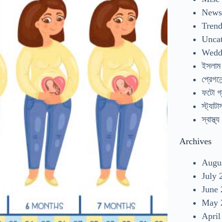
New
Tren
Uncat
Wedd
ইসলাম
প্রেগনেন
ফটো গ্
স্ট্যাটা
স্বাস্থ্য
Archives
Augu
July 
June
May 
April