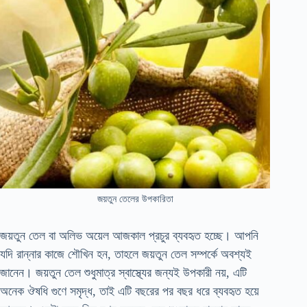
জয়তুন তেলের উপকারিতা
জয়তুন তেল বা অলিভ অয়েল আজকাল প্রচুর ব্যবহৃত হচ্ছে। আপনি
যদি রান্নার কাজে শৌখিন হন, তাহলে জয়তুন তেল সম্পর্কে অবশ্যই
জানেন। জয়তুন তেল শুধুমাত্র স্বাস্থ্যের জন্যই উপকারী নয়, এটি
অনেক ঔষধি গুণে সমৃদ্ধ, তাই এটি বছরের পর বছর ধরে ব্যবহৃত হয়ে