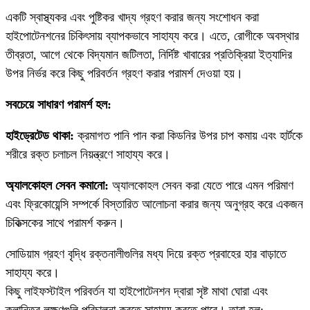
একটি স্বাস্থ্যকর এবং পুষ্টিকর খাদ্য গ্রহণ করার জন্য সংশোধন করা
হাইপোটেনশনের চিকিৎসায় ব্যাপকভাবে সাহায্য করে। এতে, রোগীকে অবস্থার
তীব্রতা, আগে থেকে বিদ্যমান জটিলতা, নির্দিষ্ট খাবারের প্রতিক্রিয়া ইত্যাদির
উপর নির্ভর করে কিছু পরিবর্তন গ্রহণ করার পরামর্শ দেওয়া হয়।
সবচেয়ে সাধারণ পরামর্শ হল:
হাইড্রেটেড থাকা:
ক্রমাগত পানি পান করা কিডনির উপর চাপ কমায় এবং হার্টকে
শরীরে রক্ত ​​চলাচল নিয়ন্ত্রণে সাহায্য করে।
অ্যালকোহল সেবন কমানো:
অ্যালকোহল সেবন করা যেতে পারে এমন পরিমাণ
এবং ফ্রিকোয়েন্সি সম্পর্কে বিস্তারিত আলোচনা করার জন্য অনুগ্রহ করে একজন
চিকিত্সকের সাথে পরামর্শ করুন।
সোডিয়াম গ্রহণ বৃদ্ধি রক্তনালীগুলির মধ্য দিয়ে রক্ত ​​প্রবাহের হার বাড়াতে
সাহায্য করে।
কিছু লাইফস্টাইল পরিবর্তন যা হাইপোটেনশন দ্বারা সৃষ্ট মাথা ঘোরা এবং
ক্লান্তির লক্ষণগুলি পরিচালনা করতে সাহায্য করতে পারে। তারা হল: