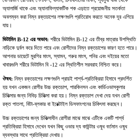
অ্যালার্জি থাকে এবং অ্যানাফিল্যাকটিক শক এড়াতে প্রয়োজনীয় সতর্কতা
অবলম্বন করা নিম্ন রক্তচাপের লক্ষণগুলি প্রতিরোধ করতে অনেক দূর এগিয়ে
যায়।
ভিটামিন B-12 এর অভাব:
শরীরে ভিটামিন B-12 এর তীব্র মাত্রার উপস্থিতি
নাড়িকে দুর্বল করে দিতে পারে এবং রোগীদের নিম্ন রক্তচাপের কারণ হতে পারে।
আপনার ডায়েটে মুরগির মাংস, স্যামন, গরুর মাংস, পনির এবং দইয়ের মতো
খাবারগুলি শরীরে ভিটামিন বি -12 এর স্থিতিশীল সরবরাহ নিশ্চিত করে।
ঔষধ:
নিম্ন রক্তচাপের লক্ষণগুলি প্রায়ই পার্শ্ব-প্রতিক্রিয়া হিসাবে প্রদর্শিত
হয় যখন একজন রোগীর উচ্চ রক্তচাপ, পারকিনসন এবং কার্ডিওভাসকুলার
চিকিত্সার জন্য নিবিড় চিকিত্সা করা হয়। নিম্ন রক্তচাপ দেখা দেয় যখন রোগী
রক্ত ​​পাতলা, বিটা-ব্লকার বা ইরেক্টাইল ডিসফাংশনের চিকিৎসা করছেন।
উচ্চ রক্তচাপের জন্য চিকিত্সাধীন রোগীরা মাঝে মাঝে এটিকে একটি পার্শ্ব
প্রতিক্রিয়া হিসাবে দেখেন যখন কিছু ওভার দ্য কাউন্টার ওষুধ বর্তমান ওষুধ
ব্যবস্থার সাথে প্রতিক্রিয়া দেখায়।