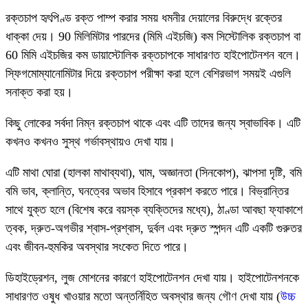
রক্তচাপ হৃৎপিণ্ড রক্ত ​​পাম্প করার সময় ধমনীর দেয়ালের বিরুদ্ধে রক্তের
ধাক্কা দেয়। 90 মিলিমিটার পারদের (মিমি এইচজি) কম সিস্টোলিক রক্তচাপ বা
60 মিমি এইচজির কম ডায়াস্টোলিক রক্তচাপকে সাধারণত হাইপোটেনশন বলে।
স্ফিগমোম্যানোমিটার দিয়ে রক্তচাপ পরীক্ষা করা হলে বেশিরভাগ সময়ই এগুলি
সনাক্ত করা হয়।
কিছু লোকের সর্বদা নিম্ন রক্তচাপ থাকে এবং এটি তাদের জন্য স্বাভাবিক। এটি
কখনও কখনও সুস্থ গর্ভাবস্থায়ও দেখা যায়।
এটি মাথা ঘোরা (হালকা মাথাব্যথা), ঘাম, অজ্ঞানতা (সিনকোপ), ঝাপসা দৃষ্টি, বমি
বমি ভাব, ক্লান্তি, ঘনত্বের অভাব হিসাবে প্রকাশ করতে পারে। বিভ্রান্তির
সাথে যুক্ত হলে (বিশেষ করে বয়স্ক ব্যক্তিদের মধ্যে), ঠাণ্ডা আবছা ফ্যাকাশে
ত্বক, দ্রুত-অগভীর শ্বাস-প্রশ্বাস, দুর্বল এবং দ্রুত স্পন্দন এটি একটি গুরুতর
এবং জীবন-হুমকির অবস্থার সংকেত দিতে পারে।
ডিহাইড্রেশন, লুজ মোশনের কারণে হাইপোটেনশন দেখা যায়। হাইপোটেনশনকে
সাধারণত ওষুধ খাওয়ার মতো অন্তর্নিহিত অবস্থার জন্য গৌণ দেখা যায় (
উচ্চ