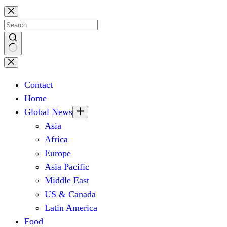
Skip
to
content
No
results
Contact
Home
Global News
Asia
Africa
Europe
Asia Pacific
Middle East
US & Canada
Latin America
Food