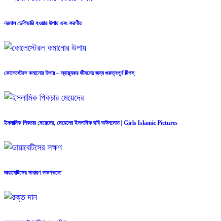
নরমাল ডেলিভারি হওয়ার উপায় এবং করণীয়
কোলেস্টেরল কমানোর উপায় – স্বাস্থ্যকর জীবনের জন্য গুরুত্বপূর্ণ টিপস্
ইসলামিক পিকচার মেয়েদের, মেয়েদের ইসলামিক ছবি ডাউনলোড | Girls Islamic Pictures
ডায়াবেটিসের সাধারণ লক্ষণগুলো