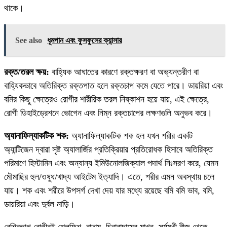
থাকে।
See also
ধূমপান এবং ফুসফুসের ক্যান্সার
রক্ত/তরল ক্ষয়:
বাহ্যিক আঘাতের কারণে রক্তক্ষরণ বা অভ্যন্তরীণ বা
বাহ্যিকভাবে অতিরিক্ত রক্তপাত হলে রক্তচাপ কমে যেতে পারে। ডায়রিয়া এবং
বমির কিছু ক্ষেত্রেও রোগীর শারীরিক তরল নিষ্কাশন হয়ে যায়, এই ক্ষেত্রে,
রোগী ডিহাইড্রেশনে ভোগেন এবং নিম্ন রক্তচাপের লক্ষণগুলি অনুভব করে।
অ্যানাফিল্যাকটিক শক:
অ্যানাফিল্যাকটিক শক হল যখন শরীর একটি
অ্যান্টিজেন দ্বারা সৃষ্ট অ্যালার্জির প্রতিক্রিয়ার প্রতিরোধক হিসাবে অতিরিক্ত
পরিমাণে হিস্টামিন এবং অন্যান্য ইমিউনোলজিক্যাল পদার্থ নিঃসরণ করে, যেমন
মৌমাছির হুল/ওষুধ/খাদ্য আইটেম ইত্যাদি। এতে, শরীর এমন অবস্থায় চলে
যায়। শক এবং শরীরে উপসর্গ দেখা দেয় যার মধ্যে রয়েছে বমি বমি ভাব, বমি,
ডায়রিয়া এবং দুর্বল নাড়ি।
বেশিরভাগ রোগীরই শেলফিশ, বাদাম, চিনাবাদামের মাখন, সূর্যমুখী বীজ থেকে