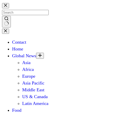
Skip
to
content
No
results
Contact
Home
Global News
Asia
Africa
Europe
Asia Pacific
Middle East
US & Canada
Latin America
Food