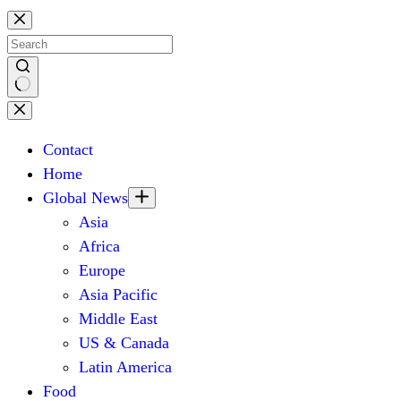
Skip
to
content
No
results
Contact
Home
Global News
Asia
Africa
Europe
Asia Pacific
Middle East
US & Canada
Latin America
Food