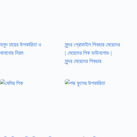
হলুদ চায়ের উপকারিতা ও
সুন্দর প্রোফাইল পিকচার মেয়েদের
বানানোর নিয়ম
| মেয়েদের পিক ডাউনলোড |
সুন্দর মেয়েদের পিকচার