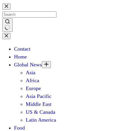
Skip
to
content
No
results
Contact
Home
Global News
Asia
Africa
Europe
Asia Pacific
Middle East
US & Canada
Latin America
Food