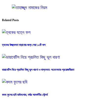
Related Posts
ত্বকের উজ্জ্বলতা বাড়ানোর জন্য সেরা ১০টি ফল
ডায়াবেটিস নিয়ে প্রচলিত কিছু ভুল ধারণা ও বাস্তবতা: সচেতনতার প্রয়োজনীয়তা
কদম ফুলের ছবি ডাউনলোড, বর্ষার আকর্ষণীয় সৌন্দর্য