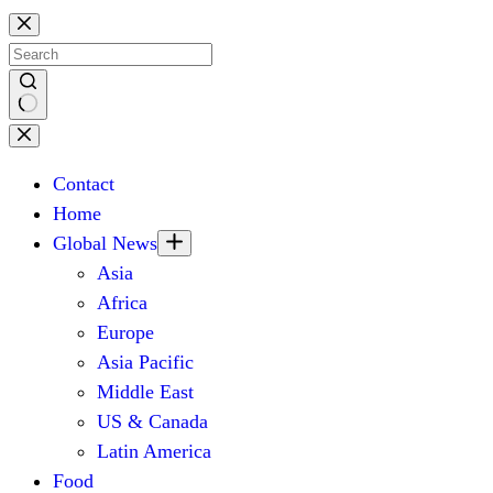
Skip
to
content
No
results
Contact
Home
Global News
Asia
Africa
Europe
Asia Pacific
Middle East
US & Canada
Latin America
Food