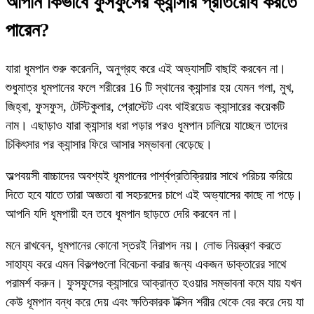
আপনি কিভাবে ফুসফুসের ক্যান্সার প্রতিরোধ করতে
পারেন?
যারা ধূমপান শুরু করেননি, অনুগ্রহ করে এই অভ্যাসটি বাছাই করবেন না।
শুধুমাত্র ধূমপানের ফলে শরীরের 16 টি স্থানের ক্যান্সার হয় যেমন গলা, মুখ,
জিহ্বা, ফুসফুস, টেস্টিকুলার, প্রোস্টেট এবং থাইরয়েড ক্যান্সারের কয়েকটি
নাম। এছাড়াও যারা ক্যান্সার ধরা পড়ার পরও ধূমপান চালিয়ে যাচ্ছেন তাদের
চিকিৎসার পর ক্যান্সার ফিরে আসার সম্ভাবনা বেড়েছে।
অল্পবয়সী বাচ্চাদের অবশ্যই ধূমপানের পার্শ্বপ্রতিক্রিয়ার সাথে পরিচয় করিয়ে
দিতে হবে যাতে তারা অজ্ঞতা বা সহচরদের চাপে এই অভ্যাসের কাছে না পড়ে।
আপনি যদি ধূমপায়ী হন তবে ধূমপান ছাড়তে দেরি করবেন না।
মনে রাখবেন, ধূমপানের কোনো স্তরই নিরাপদ নয়। লোভ নিয়ন্ত্রণ করতে
সাহায্য করে এমন বিকল্পগুলো বিবেচনা করার জন্য একজন ডাক্তারের সাথে
পরামর্শ করুন। ফুসফুসের ক্যান্সারে আক্রান্ত হওয়ার সম্ভাবনা কমে যায় যখন
কেউ ধূমপান বন্ধ করে দেয় এবং ক্ষতিকারক টক্সিন শরীর থেকে বের করে দেয় যা