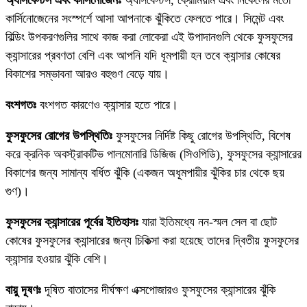
কার্সিনোজেনের সংস্পর্শে আসা আপনাকে ঝুঁকিতে ফেলতে পারে। সিমেন্ট এবং
বিল্ডিং উপকরণগুলির সাথে কাজ করা লোকেরা এই উপাদানগুলি থেকে ফুসফুসের
ক্যান্সারের প্রবণতা বেশি এবং আপনি যদি ধূমপায়ী হন তবে ক্যান্সার কোষের
বিকাশের সম্ভাবনা আরও বহুগুণ বেড়ে যায়।
বংশগতঃ
বংশগত কারণেও ক্যান্সার হতে পারে।
ফুসফুসের রোগের উপস্থিতিঃ
ফুসফুসের নির্দিষ্ট কিছু রোগের উপস্থিতি, বিশেষ
করে ক্রনিক অবস্ট্রাকটিভ পালমোনারি ডিজিজ (সিওপিডি), ফুসফুসের ক্যান্সারের
বিকাশের জন্য সামান্য বর্ধিত ঝুঁকি (একজন অধূমপায়ীর ঝুঁকির চার থেকে ছয়
গুণ)।
ফুসফুসের ক্যান্সারের পূর্বের ইতিহাসঃ
যারা ইতিমধ্যে নন-স্মল সেল বা ছোট
কোষের ফুসফুসের ক্যান্সারের জন্য চিকিত্সা করা হয়েছে তাদের দ্বিতীয় ফুসফুসের
ক্যান্সার হওয়ার ঝুঁকি বেশি।
বায়ু দূষণঃ
দূষিত বাতাসের দীর্ঘক্ষণ এক্সপোজারও ফুসফুসের ক্যান্সারের ঝুঁকি