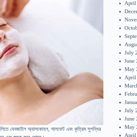
April
Dece
Nove
Octo
Sept
Augu
July 
June
May 
April
Marc
Febr
Janua
July 
June
May 
এগুলিতে বেনজাইল অ্যালকোহল, সালফেট এবং কৃত্রিম সুগন্ধির
April