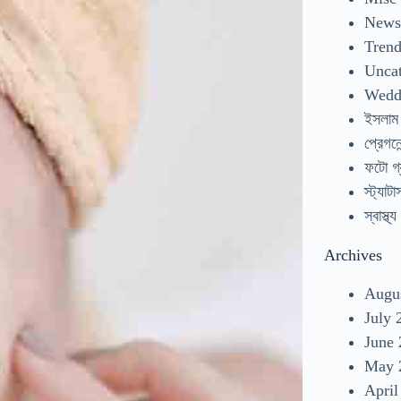
New
Tren
Uncat
Wedd
ইসলাম
প্রেগনেন
ফটো গ্
স্ট্যাটা
স্বাস্থ্য
Archives
Augu
July 
June
May 
April