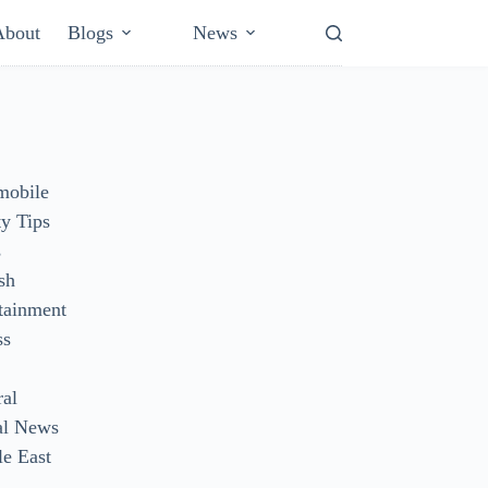
About
Blogs
News
mobile
y Tips
s
sh
tainment
ss
ral
al News
e East