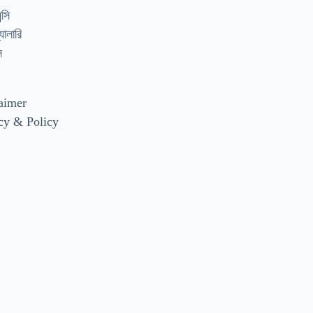
্সি
যালারি
স
aimer
cy & Policy