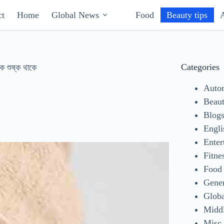
ct
Home
Global News
Food
Beauty tips
Categories
ক শুষ্ক থাকে
Auto
Beaut
Blog
Engli
Enter
Fitne
Food
Gene
Glob
Middl
Misc