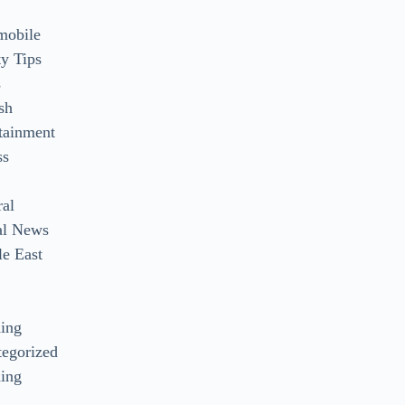
mobile
y Tips
s
sh
tainment
ss
ral
al News
e East
s
ding
egorized
ing