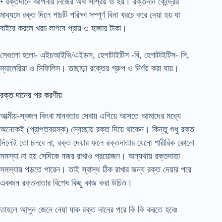
• রক্তদানে আপনার নিজের অর্থ সাশ্রয় ও হয়। রক্তদান কেন্দ্রের
মাধ্যমে রক্ত দিলে পাচটি পরিক্ষা সম্পূর্ণ বিনা খরচে করে দেয়া হয় যা
বাইরে করলে খরচ লাগবে প্রায় ৩ হাজার টাকা।
সেগুলো হলো- এইচআইভি/এইডস, হেপাটাইটিস -বি, হেপাটাইটিস- সি,
ম্যালেরিয়া ও সিফিলিস। তাছাড়া রক্তের গ্রুপ ও নির্ণয় করা যায়।
রক্ত দানের পর করণীয়
আত্মীয়-স্বজন কিংবা মানবতার সেবায় এগিয়ে আসতে আমাদের মধ্যে
অনেকেই (প্রাপ্তবয়স্ক) স্বেচ্ছায় রক্ত দিয়ে থাকেন। কিন্তু শুধু রক্ত
দিলেই তো চলবে না, রক্ত দেয়ার ফলে রক্তদাতার যেনো শারীরিক কোনো
সমস্যা না হয় সেদিকে নজর রাখাও প্রয়োজন। অন্যথায় রক্তদাতা
সমস্যায় পড়তে পারেন। তাই স্বাস্থ ঠিক রাখার জন্য রক্ত দেয়ার পরে
একজন রক্তদাতার বিশেষ কিছু কাজ করা উচিত।
তাহলে আসুন জেনে নেয়া যাক রক্ত দানের পরে কি কি করতে হবেঃ