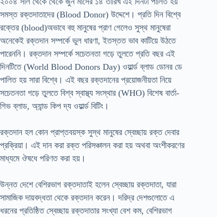
২০০৪ সাল থেকে থেকে জুন মাসের ১৪ তারিখ এই দিনটা পালিত হয়
সমস্ত রক্তদাতাদের (Blood Donor) উদ্দেশে। প্রতি দিন বিশ্বে
রক্তের (blood)অভাবে বহু মানুষের প্রাণ গেলেও সুস্থ মানুষেরা
অনেকেই রক্তদান সম্পর্কে ভুল ধারণা, ইতস্তত ভাব কাটিয়ে উঠতে
পারেননি। রক্তদান সম্পর্কে সচেতনতা গড়ে তুলতে প্রতি বছর এই
দিনটিতে (World Blood Donors Day) ওয়ার্ল্ড ব্লাড ডোনর ডে
পালিত হয় সারা বিশ্বে। এই বছর রক্তদানের প্রয়োজনীয়তা নিয়ে
সচেতনতা গড়ে তুলতে বিশ্ব স্বাস্থ্য সংস্থার (WHO) বিশেষ বার্তা-
গিভ ব্লাড, অ্যান্ড কিপ দ্য ওয়ার্ল্ড বিটিং।
রক্তদান হল কোন প্রাপ্তবয়স্ক সুস্থ মানুষের স্বেচ্ছায় রক্ত দেবার
প্রক্রিয়া। এই দান করা রক্ত পরিসঞ্চালন করা হয় অথবা অংশীকরণের
মাধ্যমে ঔষধে পরিণত করা হয়।
উন্নত দেশে বেশিরভাগ রক্তদাতাই হলেন স্বেচ্ছায় রক্তদাতা, যারা
সামাজিক দায়বদ্ধতা থেকে রক্তদান করেন। দরিদ্র দেশগুলোতে এ
ধরনের প্রতিষ্ঠিত স্বেচ্ছায় রক্তদাতার সংখ্যা বেশ কম, বেশিরভাগ