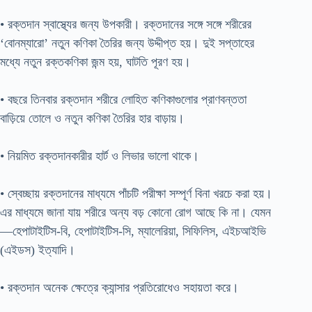
• রক্তদান স্বাস্থ্যের জন্য উপকারী। রক্তদানের সঙ্গে সঙ্গে শরীরের
‘বোনম্যারো’ নতুন কণিকা তৈরির জন্য উদ্দীপ্ত হয়। দুই সপ্তাহের
মধ্যে নতুন রক্তকণিকা জন্ম হয়, ঘাটতি পূরণ হয়।
• বছরে তিনবার রক্তদান শরীরে লোহিত কণিকাগুলোর প্রাণবন্ততা
বাড়িয়ে তোলে ও নতুন কণিকা তৈরির হার বাড়ায়।
• নিয়মিত রক্তদানকারীর হার্ট ও লিভার ভালো থাকে।
• স্বেচ্ছায় রক্তদানের মাধ্যমে পাঁচটি পরীক্ষা সম্পূর্ণ বিনা খরচে করা হয়।
এর মাধ্যমে জানা যায় শরীরে অন্য বড় কোনো রোগ আছে কি না। যেমন
—হেপাটাইটিস-বি, হেপাটাইটিস-সি, ম্যালেরিয়া, সিফিলিস, এইচআইভি
(এইডস) ইত্যাদি।
• রক্তদান অনেক ক্ষেত্রে ক্যান্সার প্রতিরোধেও সহায়তা করে।