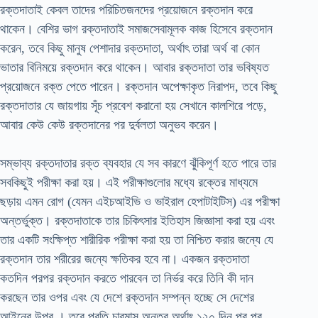
রক্তদাতাই কেবল তাদের পরিচিতজনদের প্রয়োজনে রক্তদান করে
থাকেন। বেশির ভাগ রক্তদাতাই সমাজসেবামূলক কাজ হিসেবে রক্তদান
করেন, তবে কিছু মানুষ পেশাদার রক্তদাতা, অর্থাৎ তারা অর্থ বা কোন
ভাতার বিনিময়ে রক্তদান করে থাকেন। আবার রক্তদাতা তার ভবিষ্যত
প্রয়োজনে রক্ত পেতে পারেন। রক্তদান অপেক্ষাকৃত নিরাপদ, তবে কিছু
রক্তদাতার যে জায়গায় সূঁচ প্রবেশ করানো হয় সেখানে কালশিরে পড়ে,
আবার কেউ কেউ রক্তদানের পর দুর্বলতা অনুভব করেন।
সম্ভাব্য রক্তদাতার রক্ত ব্যবহার যে সব কারণে ঝুঁকিপূর্ণ হতে পারে তার
সবকিছুই পরীক্ষা করা হয়। এই পরীক্ষাগুলোর মধ্যে রক্তের মাধ্যমে
ছড়ায় এমন রোগ (যেমন এইচআইভি ও ভাইরাল হেপাটাইটিস) এর পরীক্ষা
অন্তর্ভুক্ত। রক্তদাতাকে তার চিকিৎসার ইতিহাস জিজ্ঞাসা করা হয় এবং
তার একটি সংক্ষিপ্ত শারীরিক পরীক্ষা করা হয় তা নিশ্চিত করার জন্যে যে
রক্তদান তার শরীরের জন্যে ক্ষতিকর হবে না। একজন রক্তদাতা
কতদিন পরপর রক্তদান করতে পারবেন তা নির্ভর করে তিনি কী দান
করছেন তার ওপর এবং যে দেশে রক্তদান সম্পন্ন হচ্ছে সে দেশের
আইনের উপর । তবে প্রতি চারমাস অন্তর অর্থাৎ ১২০ দিন পর পর