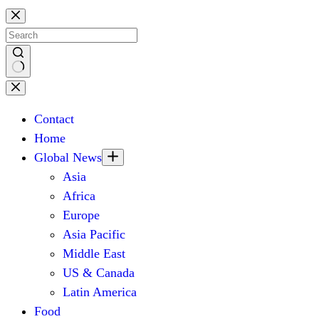
Skip
to
content
No
results
Contact
Home
Global News
Asia
Africa
Europe
Asia Pacific
Middle East
US & Canada
Latin America
Food