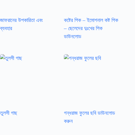
জাফরানের উপকারিতা এবং
কষ্টের পিক – ইমোশনাল কষ্ট পিক
ব্যবহার
– ছেলেদের দুঃখের পিক
ডাউনলোড
তুলসী গাছ
গন্ধরাজ ফুলের ছবি ডাউনলোড
করুন