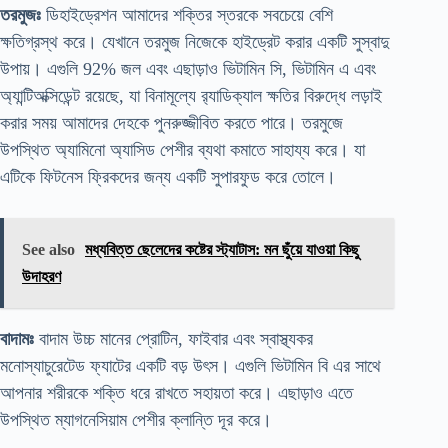
তরমুজঃ
ডিহাইড্রেশন আমাদের শক্তির স্তরকে সবচেয়ে বেশি
ক্ষতিগ্রস্থ করে। যেখানে তরমুজ নিজেকে হাইড্রেট করার একটি সুস্বাদু
উপায়। এগুলি 92% জল এবং এছাড়াও ভিটামিন সি, ভিটামিন এ এবং
অ্যান্টিঅক্সিডেন্ট রয়েছে, যা বিনামূল্যে র‍্যাডিক্যাল ক্ষতির বিরুদ্ধে লড়াই
করার সময় আমাদের দেহকে পুনরুজ্জীবিত করতে পারে। তরমুজে
উপস্থিত অ্যামিনো অ্যাসিড পেশীর ব্যথা কমাতে সাহায্য করে। যা
এটিকে ফিটনেস ফ্রিকদের জন্য একটি সুপারফুড করে তোলে।
See also
মধ্যবিত্ত ছেলেদের কষ্টের স্ট্যাটাস: মন ছুঁয়ে যাওয়া কিছু
উদাহরণ
বাদামঃ
বাদাম উচ্চ মানের প্রোটিন, ফাইবার এবং স্বাস্থ্যকর
মনোস্যাচুরেটেড ফ্যাটের একটি বড় উৎস। এগুলি ভিটামিন বি এর সাথে
আপনার শরীরকে শক্তি ধরে রাখতে সহায়তা করে। এছাড়াও এতে
উপস্থিত ম্যাগনেসিয়াম পেশীর ক্লান্তি দূর করে।