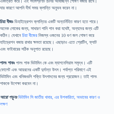
একত্রিত করে। এই সংমিশ্রণটি চিনির অবিচ্ছিন্ন শোষণ বজায় রাখে।
যার কারণে আপনি দীর্ঘ সময় ক্লান্তি অনুভব করেন না।
চিয়া বীজঃ
ডিহাইড্রেশন ক্লান্তির একটি অন্তর্নিহিত কারণ হতে পারে।
অনেক লোকের জন্য, সাধারণ পানি পান করা যথেষ্ট, অন্যদের জন্য এটি
কঠিন। যেখানে
চিয়া বীজের
নিজস্ব ওজনের 10 গুণ জল শোষণ করে
হাইড্রেশন বজায় রাখার ক্ষমতা রয়েছে। এছাড়াও এতে প্রোটিন, ফ্যাট
এবং ফাইবারের সঠিক অনুপাত রয়েছে।
পালং শাকঃ
পালং শাক ভিটামিন কে এবং ম্যাগনেসিয়াম সমৃদ্ধ। এটি
ফোলেট এবং আয়রনের একটি দুর্দান্ত উৎস। পর্যাপ্ত পরিমাণে এই
ভিটামিন এবং খনিজগুলি শক্তি উৎপাদনের জন্য প্রয়োজন। তাই পালং
শাককে উপেক্ষা করবেন না।
আরো পড়ুনঃ
ভিটামিন সি জাতীয় খাবার, এর উপকারিতা, অভাবের কারণ ও
লক্ষণ