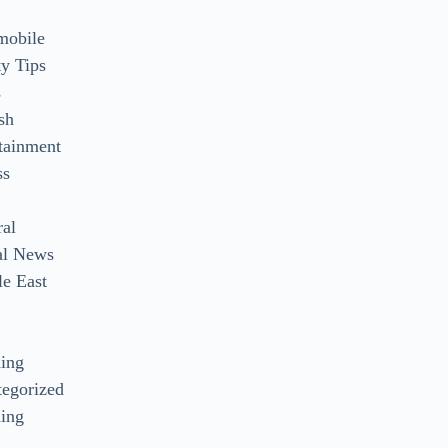
mobile
y Tips
s
sh
tainment
ss
ral
al News
e East
s
ding
egorized
ing