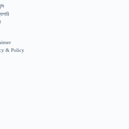
্সি
যালারি
স
aimer
cy & Policy