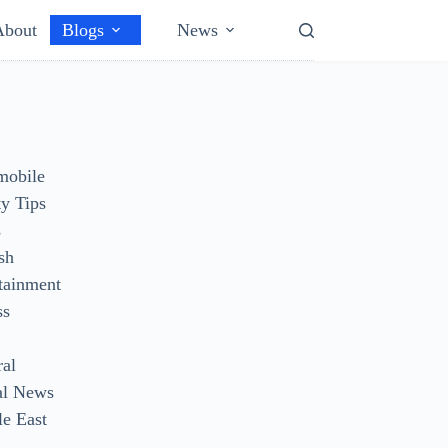
About
Blogs
News
mobile
y Tips
s
sh
tainment
ss
ral
al News
e East