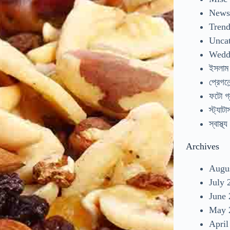
New
Tren
Uncat
Wedd
ইসলাম
প্রেগনেন
ফটো গ্
স্ট্যাটা
স্বাস্থ্য
Archives
Augu
July 
June
May 
April