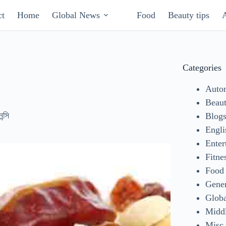
ct
Home
Global News
Food
Beauty tips
Categories
Auto
Beaut
ন্সি
Blog
Engli
Enter
Fitne
Food
Gene
Glob
Middl
Misc