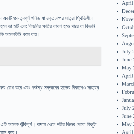
April
Dece
কটি গুরুত্বপূর্ণ খনিজ যা রক্তচাপের মাত্রা স্থিতিশীল
Nove
টি হলে তা হার্ট এবং কিডনির ক্ষতির কারণ হতে পারে যা কিডনি
Octo
ুঁকি অনেকটাই কমে যায়।
Sept
Augu
July 
June
May 
April
Marc
ের ক্ষয় রোধ করে এবং গর্ভস্থ সন্তানের হাড়ের বিকাশেও সাহায্য
Febr
Janua
July 
June
May 
এটি অনেক ঝুঁকিপূর্ণ। বাদাম খেলে শরীর ভিতর থেকে কিছুটা
April
ি হ্রাস করে।