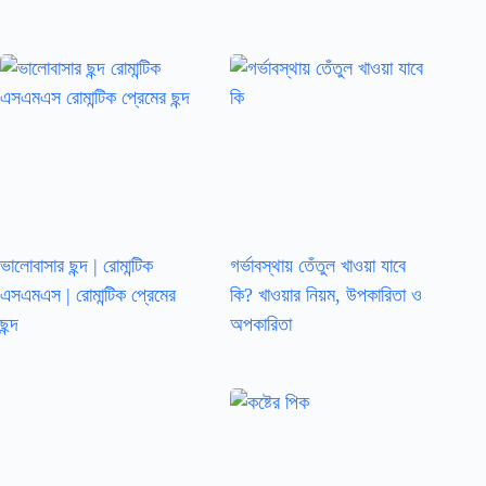
ভালোবাসার ছন্দ | রোমান্টিক
গর্ভাবস্থায় তেঁতুল খাওয়া যাবে
এসএমএস | রোমান্টিক প্রেমের
কি? খাওয়ার নিয়ম, উপকারিতা ও
ছন্দ
অপকারিতা