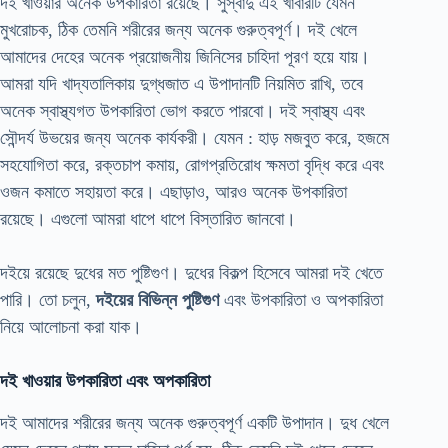
দই খাওয়ার অনেক উপকারিতা রয়েছে। সুস্বাদু এই খাবারটি যেমন
মুখরোচক, ঠিক তেমনি শরীরের জন্য অনেক গুরুত্বপূর্ণ। দই খেলে
আমাদের দেহের অনেক প্রয়োজনীয় জিনিসের চাহিদা পূরণ হয়ে যায়।
আমরা যদি খাদ্যতালিকায় দুগ্ধজাত এ উপাদানটি নিয়মিত রাখি, তবে
অনেক স্বাস্থ্যগত উপকারিতা ভোগ করতে পারবো। দই স্বাস্থ্য এবং
সৌন্দর্য উভয়ের জন্য অনেক কার্যকরী। যেমন : হাড় মজবুত করে, হজমে
সহযোগিতা করে, রক্তচাপ কমায়, রোগপ্রতিরোধ ক্ষমতা বৃদ্ধি করে এবং
ওজন কমাতে সহায়তা করে। এছাড়াও, আরও অনেক উপকারিতা
রয়েছে। এগুলো আমরা ধাপে ধাপে বিস্তারিত জানবো।
দইয়ে রয়েছে দুধের মত পুষ্টিগুণ। দুধের বিকল্প হিসেবে আমরা দই খেতে
পারি। তো চলুন,
দইয়ের বিভিন্ন পুষ্টিগুণ
এবং উপকারিতা ও অপকারিতা
নিয়ে আলোচনা করা যাক।
দই খাওয়ার উপকারিতা এবং অপকারিতা
দই আমাদের শরীরের জন্য অনেক গুরুত্বপূর্ণ একটি উপাদান। দুধ খেলে