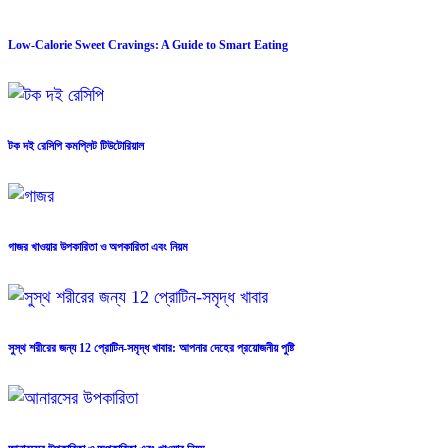
Low-Calorie Sweet Cravings: A Guide to Smart Eating
টক দই রেসিপি কমপ্লিট টিউটোরিয়াল
গাজর খাওয়ার উপকারিতা ও অপকারিতা এবং নিয়ম
সুস্থ শরীরের জন্য 12 প্রোটিন-সমৃদ্ধ খাবার: আপনার দেহের প্রয়োজনীয় পুষ্টি