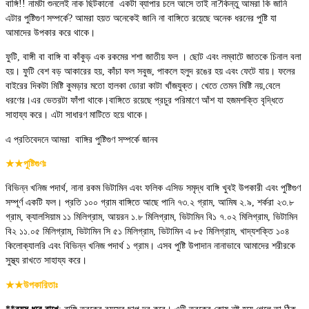
বাঙ্গি!! নামটা শুনলেই নাক ছিটকানো একটা ব্যাপার চলে আসে তাই না?কিন্তু আমরা কি জানি
এটার পুষ্টিগুণ সম্পর্কে? আমরা হয়ত অনেকেই জানি না বাঙ্গিতে রয়েছে অনেক ধরনের পুষ্টি যা
আমাদের উপকার করে থাকে।
ফুটি, বাঙ্গী বা বাঙ্গি বা কাঁকুড় এক রকমের শশা জাতীয় ফল । ছোট এবং লম্বাটে জাতকে চিনাল বলা
হয়। ফুটি বেশ বড় আকারের হয়, কাঁচা ফল সবুজ, পাকলে হলুদ রঙের হয় এবং ফেটে যায়। ফলের
বাইরের দিকটা মিষ্টি কুমড়ার মতো হালকা ডোরা কাটা খাঁজযুক্ত। খেতে তেমন মিষ্টি নয়,বেলে
ধরণের।এর ভেতরটা ফাঁপা থাকে।বাঙ্গিতে রয়েছে প্রচুর পরিমাণে আঁশ যা হজমশক্তি বৃদ্ধিতে
সাহায্য করে। এটা সাধারণ মাটিতে হয়ে থাকে।
এ প্রতিবেদনে আমরা বাঙ্গির পুষ্টিগুণ সম্পর্কে জানব
★★পুষ্টিগুণঃ
বিভিন্ন খনিজ পদার্থ, নানা রকম ভিটামিন এবং ফলিক এসিড সমৃদ্ধ বাঙ্গি খুবই উপকারী এবং পুষ্টিগুণ
সম্পূর্ণ একটি ফল। প্রতি ১০০ গ্রাম বাঙ্গিতে আছে পানি ৭৩.২ গ্রাম, আমিষ ২.৯, শর্করা ২৩.৮
গ্রাম, ক্যালসিয়াম ১১ মিলিগ্রাম, আয়রন ১.৮ মিলিগ্রাম, ভিটামিন বি১ ৭.০২ মিলিগ্রাম, ভিটামিন
বি২ ১১.০৫ মিলিগ্রাম, ভিটামিন সি ৫১ মিলিগ্রাম, ভিটামিন এ ৮৫ মিলিগ্রাম, খাদ্যশক্তি ১০৪
কিলোক্যালরি এবং বিভিন্ন খনিজ পদার্থ ১ গ্রাম। এসব পুষ্টি উপাদান নানাভাবে আমাদের শরীরকে
সুস্থ্য রাখতে সাহায্য করে।
★★উপকারিতাঃ