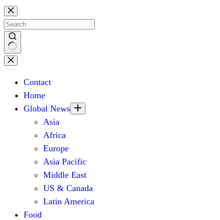
Skip
to
content
No
results
Contact
Home
Global News
Asia
Africa
Europe
Asia Pacific
Middle East
US & Canada
Latin America
Food