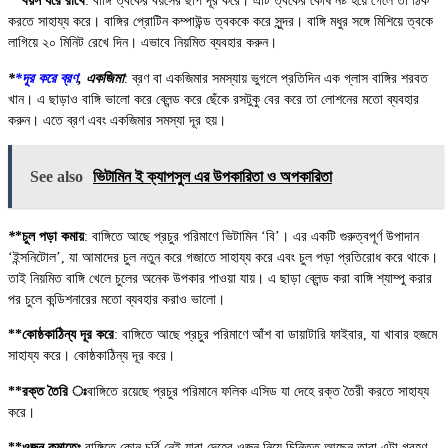
**বয়স ধরে রাখে
: বাঙ্গি ত্বকের বয়সের ছাপ দূর করে। এটি ত্বকের কোষ নষ্ট হয়ে গেলে তা ঠিক
করতে সাহায্য করে। বাঙ্গির প্রোটিন কম্পাউন্ড ত্বককে করে সুন্দর। বাঙ্গি মধুর সঙ্গে মিশিয়ে ত্বকে
লাগিয়ে ২০ মিনিট রেখে দিন। এভাবে নিয়মিত ব্যবহার করুন।
*
*দূর করে ব্রণ
, একজিমা
: ব্রণ বা একজিমার সমস্যায় ভুগলে প্রতিদিন এক গ্লাস বাঙ্গির শরবত
খান। এ ছাড়াও বাঙ্গি ভালো করে ব্লেন্ড করে ছেঁকে রসটুকু বের করে তা লোশনের মতো ব্যবহার
করুন। এতে ব্রণ এবং একজিমার সমস্যা দূর হয়।
See also
ভিটামিন ই ক্যাপসুল এর উপকারিতা ও অপকারিতা
*
*চুল পড়া কমায়
: বাঙ্গিতে আছে প্রচুর পরিমাণে ভিটামিন ‘বি’। এর একটি গুরুত্বপূর্ণ উপাদান
‘ইন্সনিটোল’, যা আমাদের চুল নতুন করে গজাতে সাহায্য করে এবং চুল পড়া প্রতিরোধ করে থাকে।
তাই নিয়মিত বাঙ্গি খেলে চুলের অনেক উপকার পাওয়া যায়। এ ছাড়া ব্লেন্ড করা বাঙ্গি শ্যাম্পু করার
পর চুলে কন্ডিশনারের মতো ব্যবহার করাও ভালো।
**কোষ্ঠকাঠিন্য দূর করে
: বাঙ্গিতে আছে প্রচুর পরিমাণে আঁশ বা ডায়াটারি ফাইবার, যা খাবার হজমে
সাহায্য করে। কোষ্ঠকাঠিন্য দূর করে।
**রক্ত তৈরি ঃ
বাঙ্গিতে রয়েছে প্রচুর পরিমানে ফলিক এসিড যা দেহে রক্ত তৈরী করতে সাহায্য
করে।
**ওজন কমাতেঃ
বাঙ্গিতে কোন চর্বি নেই যারা দেহের ওজন নিয়ে চিন্তিত আছেন তারা এটা গ্রহণ