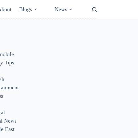
About
Blogs
News
mobile
y Tips
s
sh
tainment
ss
ral
al News
e East