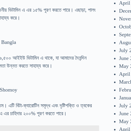
April
োজনীয় ভিটামিন এ এর ১৫% পূরণ করতে পারে। এছাড়া, পালং
Dece
সাহায্য করে।
Nove
Octo
Sept
 Bangla
Augu
July 
 ৬,৫০০ আইইউ ভিটামিন এ থাকে, যা আমাদের দৈনন্দিন
June
ষমতা উন্নত করতে সাহায্য করে।
May 
April
Marc
Febr
r Shomoy
Janua
July 
এটি বিটা-ক্যারোটিন সমৃদ্ধ এবং দৃষ্টিশক্তি ও ত্বকের
June
ামিন এ এর চাহিদার ২০০% পূরণ করতে পারে।
May 
April