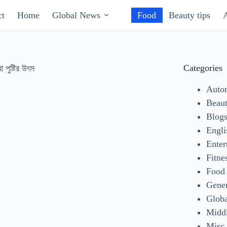
ct
Home
Global News
Food
Beauty tips
Categories
া পুষ্টির উৎস
Auto
Beaut
Blog
Engli
Enter
Fitne
Food
Gene
Glob
Middl
Misc