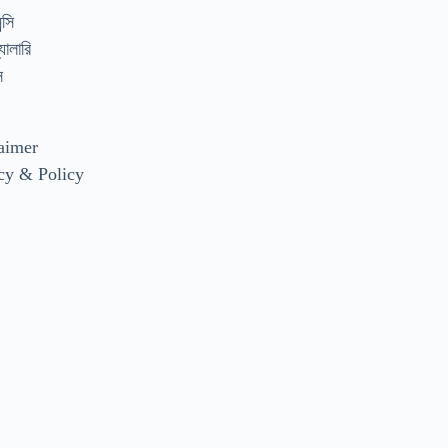
্সি
যালারি
স
aimer
cy & Policy