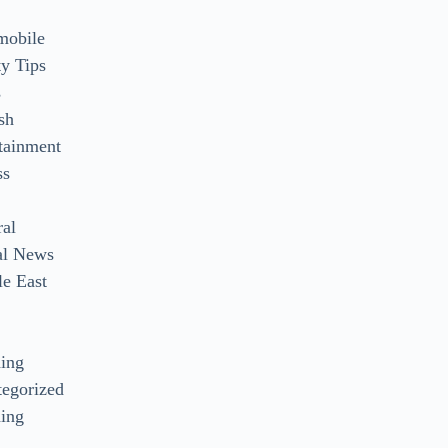
mobile
y Tips
s
sh
tainment
ss
ral
al News
e East
s
ding
egorized
ing