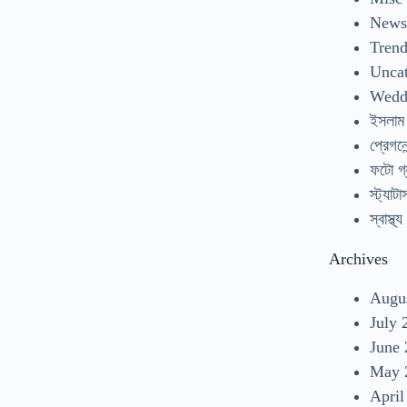
New
Tren
Uncat
Wedd
ইসলাম
প্রেগনেন
ফটো গ্
স্ট্যাটা
স্বাস্থ্য
Archives
Augu
July 
June
May 
April