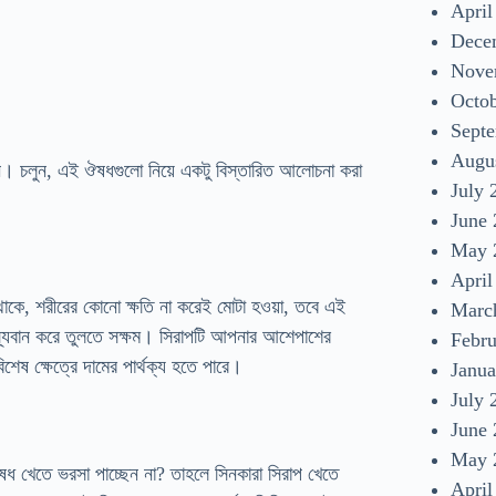
April
Dece
Nove
Octo
Sept
Augu
। চলুন, এই ঔষধগুলো নিয়ে একটু বিস্তারিত আলোচনা করা
July 
June
May 
April
কে, শরীরের কোনো ক্ষতি না করেই মোটা হওয়া, তবে এই
Marc
াস্থ্যবান করে তুলতে সক্ষম। সিরাপটি আপনার আশেপাশের
Febr
েষ ক্ষেত্রে দামের পার্থক্য হতে পারে।
Janua
July 
June
May 
ষধ খেতে ভরসা পাচ্ছেন না? তাহলে সিনকারা সিরাপ খেতে
April