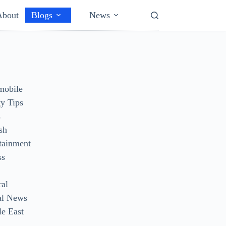
About
Blogs
News
mobile
y Tips
s
sh
tainment
ss
ral
al News
e East