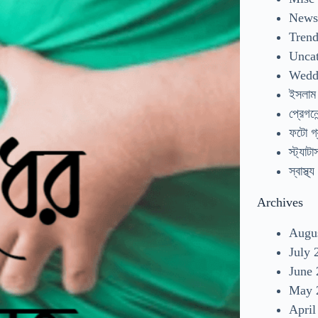
New
Tren
Uncat
Wedd
ইসলাম
প্রেগনেন
ফটো গ্
স্ট্যাটা
স্বাস্থ্য
Archives
Augu
July 
June
May 
April