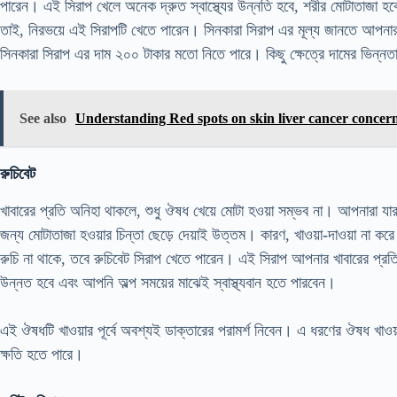
পারেন। এই সিরাপ খেলে অনেক দ্রুত স্বাস্থ্যের উন্নতি হবে, শরীর মোটাতাজা হব
তাই, নিরভয়ে এই সিরাপটি খেতে পারেন। সিনকারা সিরাপ এর মূল্য জানতে আপন
সিনকারা সিরাপ এর দাম ২০০ টাকার মতো নিতে পারে। কিছু ক্ষেত্রে দামের ভিন্ন
See also
Understanding Red spots on skin liver cancer conc
রুচিবেট
খাবারের প্রতি অনিহা থাকলে, শুধু ঔষধ খেয়ে মোটা হওয়া সম্ভব না। আপনারা যার
জন্য মোটাতাজা হওয়ার চিন্তা ছেড়ে দেয়াই উত্তম। কারণ, খাওয়া-দাওয়া না কর
রুচি না থাকে, তবে রুচিবেট সিরাপ খেতে পারেন। এই সিরাপ আপনার খাবারের প্রতি র
উন্নত হবে এবং আপনি অল্প সময়ের মাঝেই স্বাস্থ্যবান হতে পারবেন।
এই ঔষধটি খাওয়ার পূর্বে অবশ্যই ডাক্তারের পরামর্শ নিবেন। এ ধরণের ঔষধ খাওয়ার
ক্ষতি হতে পারে।