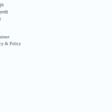
্সি
যালারি
স
aimer
cy & Policy