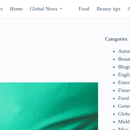
ct
Home
Global News
Food
Beauty tips
Categories
Auto
Beaut
Blog
Engli
Enter
Fitne
Food
Gene
Glob
Middl
Misc