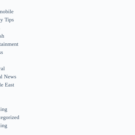
mobile
y Tips
s
sh
tainment
ss
ral
al News
e East
s
ding
egorized
ing