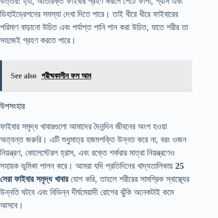
উত্তর: হ্যাঁ, অতিরিক্ত ফাইবার গ্রহণ করলে পেটে ফাঁপা, গ্যাস এবং
ডিহাইড্রেশনের সমস্যা দেখা দিতে পারে। তাই ধীরে ধীরে ফাইবারের
পরিমাণ বাড়ানো উচিত এবং পর্যাপ্ত পানি পান করা উচিত, যাতে শরীর তা
সহজেই গ্রহণ করতে পারে।
See also
গ্রীষ্মকালীন ফল আম
উপসংহার
ফাইবার সমৃদ্ধ খাবারগুলো আমাদের দৈনন্দিন জীবনের অংশ হওয়া
অত্যন্ত জরুরি। এটি শুধুমাত্র হজমশক্তি উন্নত করে না, বরং ওজন
নিয়ন্ত্রণ, কোলেস্টেরল হ্রাস, এবং রক্তে শর্করার মাত্রা নিয়ন্ত্রণেও
সহায়ক ভূমিকা পালন করে। আমরা যদি প্রতিদিনের খাদ্যতালিকায়
25
সেরা ফাইবার সমৃদ্ধ খাবার
যোগ করি, তাহলে শরীরের সামগ্রিক স্বাস্থ্যের
উন্নতি ঘটবে এবং বিভিন্ন দীর্ঘমেয়াদী রোগের ঝুঁকি অনেকটাই কমে
আসবে।