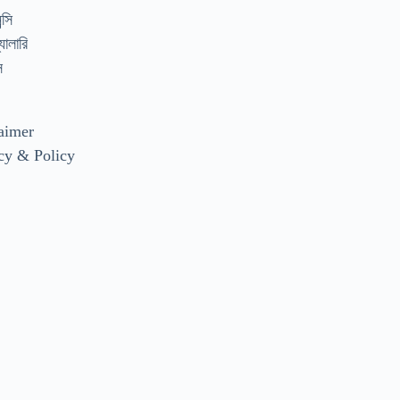
্সি
যালারি
স
aimer
cy & Policy