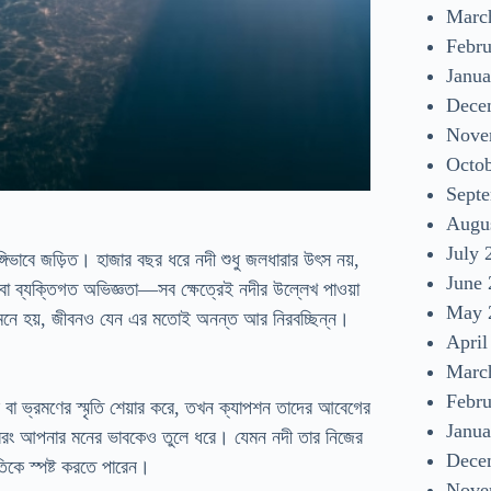
Marc
Febr
Janua
Dece
Nove
Octo
Sept
Augu
July 
াঙ্গিভাবে জড়িত। হাজার বছর ধরে নদী শুধু জলধারার উৎস নয়,
June
িংবা ব্যক্তিগত অভিজ্ঞতা—সব ক্ষেত্রেই নদীর উল্লেখ পাওয়া
May 
ে মনে হয়, জীবনও যেন এর মতোই অনন্ত আর নিরবচ্ছিন্ন।
April
Marc
Febr
বা ভ্রমণের স্মৃতি শেয়ার করে, তখন ক্যাপশন তাদের আবেগের
Janua
য়, বরং আপনার মনের ভাবকেও তুলে ধরে। যেমন নদী তার নিজের
Dece
িকে স্পষ্ট করতে পারেন।
Nove