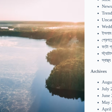
New
Tren
Uncat
Wedd
ইসলাম
প্রেগনেন
ফটো গ্
স্ট্যাটা
স্বাস্থ্য
Archives
Augu
July 
June
May 
April