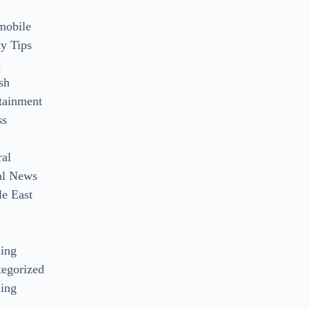
mobile
y Tips
s
sh
tainment
ss
ral
al News
e East
s
ding
egorized
ing