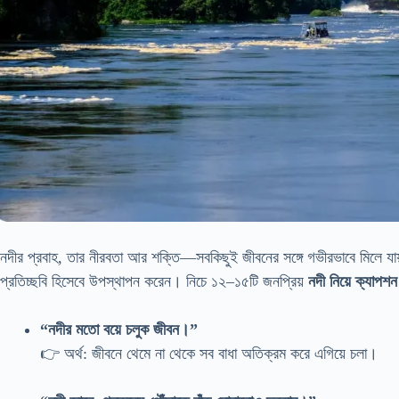
নদীর প্রবাহ, তার নীরবতা আর শক্তি—সবকিছুই জীবনের সঙ্গে গভীরভাবে মিলে য
প্রতিচ্ছবি হিসেবে উপস্থাপন করেন। নিচে ১২–১৫টি জনপ্রিয়
নদী নিয়ে ক্যাপশন
“নদীর মতো বয়ে চলুক জীবন।”
👉 অর্থ: জীবনে থেমে না থেকে সব বাধা অতিক্রম করে এগিয়ে চলা।