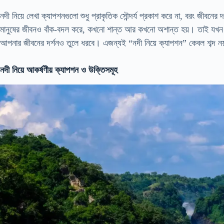
নদী নিয়ে লেখা ক্যাপশনগুলো শুধু প্রাকৃতিক সৌন্দর্য প্রকাশ করে না, বরং জী
মানুষের জীবনও বাঁক-বদল করে, কখনো শান্ত আর কখনো অশান্ত হয়। তাই যখন আপ
আপনার জীবনের দর্শনও তুলে ধরবে। এজন্যই “নদী নিয়ে ক্যাপশন” কেবল শব্দ নয়
নদী নিয়ে আকর্ষণীয় ক্যাপশন ও উক্তিসমূহ