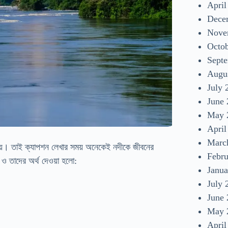
April
Dece
Nove
Octo
Sept
Augu
July 
June
May 
April
Marc
ায়। তাই ক্যাপশন লেখার সময় অনেকেই নদীকে জীবনের
Febr
ও তাদের অর্থ দেওয়া হলো:
Janua
July 
June
May 
April