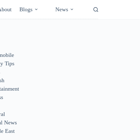
About
Blogs
News
mobile
y Tips
s
sh
tainment
ss
ral
al News
e East