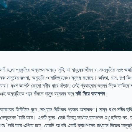
নদী হলো প্রকৃতির অন্যতম অনন্য সৃষ্টি, যা মানুষের জীবন ও সংস্কৃতির সঙ্গে অঙ্গ
বরং মানুষের কল্পনা, অনুভূতি ও সাহিত্যকেও সমৃদ্ধ করেছে। কবিতা, গান, গল্প ক
যায়। যখন আপনি কোনো নদীর ধারে দাঁড়ান, সেই প্রবাহমান জলের দিকে তাকিয়
এই অনুভূতিকে শব্দে বাঁধতে মানুষ ব্যবহার করে
নদী নিয়ে ক্যাপশন
।
আজকের ডিজিটাল যুগে সোশ্যাল মিডিয়ার প্রভাব অসাধারণ। মানুষ যখন নদীর ছবি 
সেতুবন্ধন তৈরি করে। একটি সুন্দর, ছোট কিন্তু অর্থবহ ক্যাপশন শুধু ছবিকে ন
পথ তৈরি করে এগিয়ে চলে, তেমনি আপনি একটি ক্যাপশনের মাধ্যমে নিজের অনুভূত