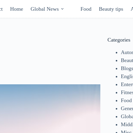
ct
Home
Global News
Food
Beauty tips
Categories
Auto
Beaut
Blog
Engli
Enter
Fitne
Food
Gene
Glob
Middl
Misc