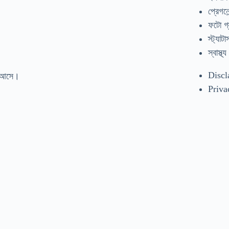
প্রেগনেন
ফটো গ্
স্ট্যাটা
স্বাস্থ্য
Discl
গ আসে।
Priva