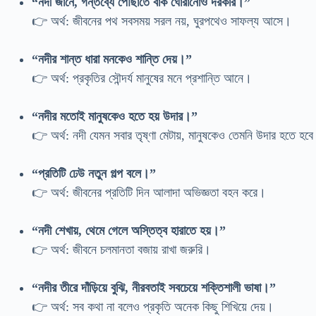
“নদী জানে, গন্তব্যে পৌঁছাতে বাঁক ঘোরানোও দরকার।”
👉 অর্থ: জীবনের পথ সবসময় সরল নয়, ঘুরপথেও সাফল্য আসে।
“নদীর শান্ত ধারা মনকেও শান্তি দেয়।”
👉 অর্থ: প্রকৃতির সৌন্দর্য মানুষের মনে প্রশান্তি আনে।
“নদীর মতোই মানুষকেও হতে হয় উদার।”
👉 অর্থ: নদী যেমন সবার তৃষ্ণা মেটায়, মানুষকেও তেমনি উদার হতে হব
“প্রতিটি ঢেউ নতুন গল্প বলে।”
👉 অর্থ: জীবনের প্রতিটি দিন আলাদা অভিজ্ঞতা বহন করে।
“নদী শেখায়, থেমে গেলে অস্তিত্ব হারাতে হয়।”
👉 অর্থ: জীবনে চলমানতা বজায় রাখা জরুরি।
“নদীর তীরে দাঁড়িয়ে বুঝি, নীরবতাই সবচেয়ে শক্তিশালী ভাষা।”
👉 অর্থ: সব কথা না বলেও প্রকৃতি অনেক কিছু শিখিয়ে দেয়।