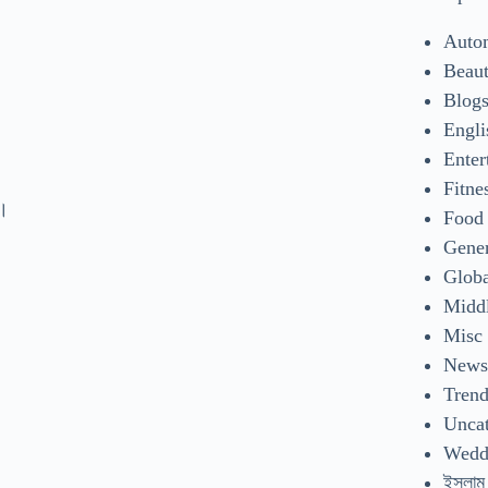
Auto
Beaut
Blog
Engli
Enter
Fitne
ে।
Food
Gene
Glob
Middl
Misc
New
Tren
Uncat
Wedd
ইসলাম