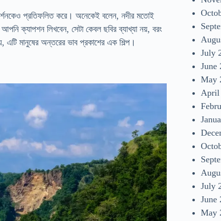
Octo
বনের দর্শনকেও প্রতিফলিত করে। অনেকেই বলেন, নদীর মতোই
Sept
নি ক্যাপশন লিখবেন, সেটা কেবল ছবির ব্যাখ্যা নয়, বরং
Augu
, এটি মানুষের অন্তরের ভাব প্রকাশের এক শিল্প।
July 
June
May 
April
Febr
Janua
Dece
Octo
Sept
Augu
July 
June
May 