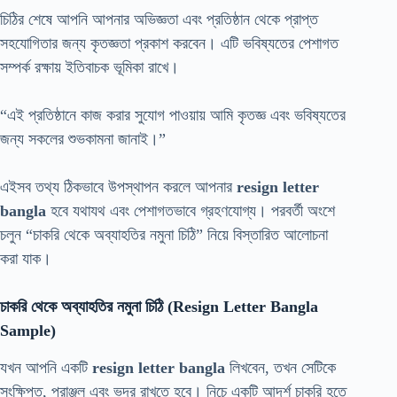
চিঠির শেষে আপনি আপনার অভিজ্ঞতা এবং প্রতিষ্ঠান থেকে প্রাপ্ত
সহযোগিতার জন্য কৃতজ্ঞতা প্রকাশ করবেন। এটি ভবিষ্যতের পেশাগত
সম্পর্ক রক্ষায় ইতিবাচক ভূমিকা রাখে।
“এই প্রতিষ্ঠানে কাজ করার সুযোগ পাওয়ায় আমি কৃতজ্ঞ এবং ভবিষ্যতের
জন্য সকলের শুভকামনা জানাই।”
এইসব তথ্য ঠিকভাবে উপস্থাপন করলে আপনার
resign letter
bangla
হবে যথাযথ এবং পেশাগতভাবে গ্রহণযোগ্য। পরবর্তী অংশে
চলুন “চাকরি থেকে অব্যাহতির নমুনা চিঠি” নিয়ে বিস্তারিত আলোচনা
করা যাক।
চাকরি থেকে অব্যাহতির নমুনা চিঠি (Resign Letter Bangla
Sample)
যখন আপনি একটি
resign letter bangla
লিখবেন, তখন সেটিকে
সংক্ষিপ্ত, প্রাঞ্জল এবং ভদ্র রাখতে হবে। নিচে একটি আদর্শ চাকরি হতে