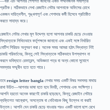
—বরং এটি আপনার পেশাগত জীবনের একটি সম্মানজনক সমাপ্তির
প্রতীক। সঠিকভাবে লেখা রেজাইন লেটার আপনাকে অফিসের চোখে
একজন দায়িত্বশীল, শৃঙ্খলাপূর্ণ এবং পেশাদার কর্মী হিসেবে প্রতিষ্ঠিত
করতে সাহায্য করে।
রেজাইন লেটার লেখার মূল উদ্দেশ্য হলো আপনার চাকরি ছেড়ে দেওয়ার
সিদ্ধান্তকে লিখিতভাবে কর্তৃপক্ষকে জানানো এবং একই সঙ্গে নির্ধারিত
নোটিশ পিরিয়ড অনুসরণ করা। অনেক সময় আমরা হঠাৎ সিদ্ধান্ত নিই
চাকরি পরিবর্তনের, কিন্তু সেই সিদ্ধান্তকে সঠিকভাবে উপস্থাপন না
করলে ভবিষ্যতে রেফারেন্স, অভিজ্ঞতা পত্র বা অন্য কোনো সুযোগে
সমস্যার সম্মুখীন হতে হতে পারে।
তবে
resign letter bangla
লেখার সময় একটি বিষয় সবসময় মাথায়
রাখা উচিত—আপনার ভাষা হতে হবে বিনয়ী, পেশাদার এবং সংক্ষিপ্ত।
আপনি হয়তো অনেক কারণেই চাকরি ছাড়ছেন, কিন্তু রেজাইন লেটারে
ব্যক্তিগত আক্রোশ, অসন্তোষ বা নেতিবাচক কিছু উল্লেখ না করাই
উত্তম। আপনি যেন চাকরি ছেড়ে যাওয়ার পরও একটি ভালো ছাপ রেখে