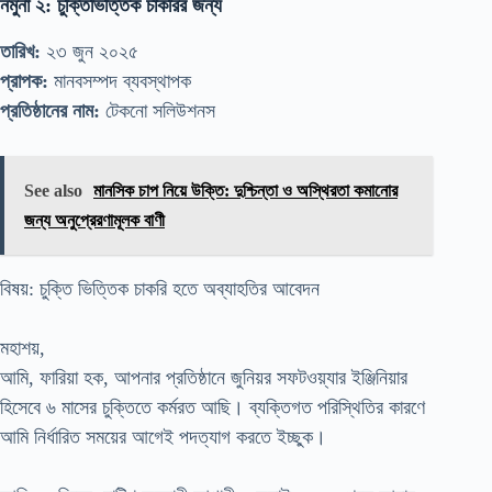
নমুনা ২: চুক্তিভিত্তিক চাকরির জন্য
তারিখ:
২৩ জুন ২০২৫
প্রাপক:
মানবসম্পদ ব্যবস্থাপক
প্রতিষ্ঠানের নাম:
টেকনো সলিউশনস
See also
মানসিক চাপ নিয়ে উক্তি: দুশ্চিন্তা ও অস্থিরতা কমানোর
জন্য অনুপ্রেরণামূলক বাণী
বিষয়: চুক্তি ভিত্তিক চাকরি হতে অব্যাহতির আবেদন
মহাশয়,
আমি, ফারিয়া হক, আপনার প্রতিষ্ঠানে জুনিয়র সফটওয়্যার ইঞ্জিনিয়ার
হিসেবে ৬ মাসের চুক্তিতে কর্মরত আছি। ব্যক্তিগত পরিস্থিতির কারণে
আমি নির্ধারিত সময়ের আগেই পদত্যাগ করতে ইচ্ছুক।