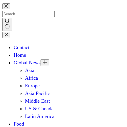
Skip
to
content
No
results
Contact
Home
Global News
Asia
Africa
Europe
Asia Pacific
Middle East
US & Canada
Latin America
Food