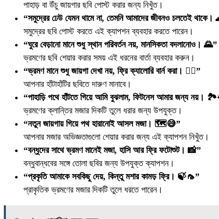
পাহাড় বা উঁচু জায়গার ছবি পোস্ট করার জন্য নিখুঁত।
“সমুদ্রের ঢেউ যেমন থামে না, তেমনি আমাদের জীবনও চলতেই থাকে। 
সমুদ্রের ছবি পোস্ট করতে এই ক্যাপশন ব্যবহার করতে পারেন।
“ঘুরে বেড়ানো মানে শুধু স্থান পরিবর্তন নয়, মানসিকতা বদলানোও। 🌄”
ভ্রমণের ছবি শেয়ার করার সময় এই ধরনের বার্তা ব্যবহার করুন।
“ভ্রমণ মানে শুধু জায়গা দেখা নয়, ফ্রি ক্যালোরি বার্ন করা। 🚶‍♂️”
আপনার হাঁটাহাঁটির ছবিতে দারুণ মানাবে।
“পাহাড়ি পথে হাঁটতে গিয়ে আমি বুঝলাম, ফিটনেস আমার জন্য নয়। 
ভ্রমণের ক্লান্তির মজার দিকটি তুলে ধরার জন্য উপযুক্ত।
“নতুন জায়গায় গিয়ে পথ হারানোই আসল মজা। 🗺️😅”
আপনার মজার অভিজ্ঞতাগুলো শেয়ার করার জন্য এই ক্যাপশন নিখুঁত।
“বন্ধুদের সাথে ভ্রমণ মানেই মজা, হাসি আর ফ্রি ফটোশুট। 📸”
বন্ধুবান্ধবের সঙ্গে তোলা ছবির জন্য উপযুক্ত ক্যাপশন।
“প্রকৃতি আমাকে সবকিছু দেয়, কিন্তু মশার কামড় ফ্রি। 🍃🦟”
প্রাকৃতিক ভ্রমণের মজার দিকটি তুলে ধরতে পারেন।