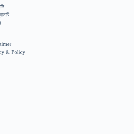
্সি
যালারি
স
aimer
cy & Policy