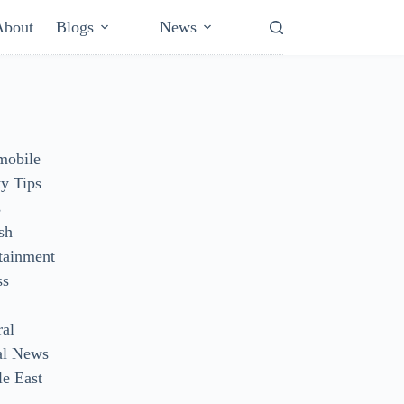
About
Blogs
News
mobile
y Tips
s
sh
tainment
ss
ral
al News
e East