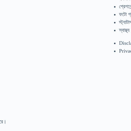
প্রেগনেন
ফটো গ্
স্ট্যাটা
স্বাস্থ্য
Discl
Priva
করে।