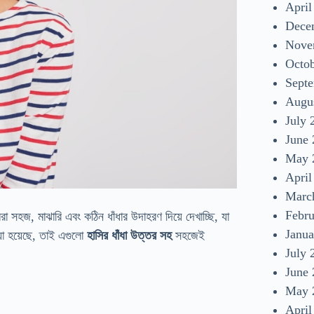
April
Dece
Nove
Octo
Sept
Augu
July 
June
May 
April
Marc
Febr
 সহজ, মাঝারি এবং কঠিন ধাঁধার উদাহরণ দিয়ে দেখাচ্ছি, যা
Janua
য়া হয়েছে, তাই এগুলো
হাসির ধাঁধা উত্তর সহ
সহজেই
July 
June
May 
April