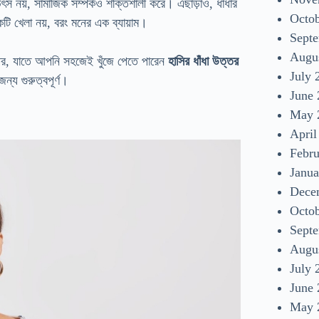
উৎস নয়, সামাজিক সম্পর্কও শক্তিশালী করে। এছাড়াও, ধাঁধার
Octo
একটি খেলা নয়, বরং মনের এক ব্যায়াম।
Sept
Augu
্তর, যাতে আপনি সহজেই খুঁজে পেতে পারেন
হাসির ধাঁধা উত্তর
July 
য গুরুত্বপূর্ণ।
June
May 
April
Febr
Janua
Dece
Octo
Sept
Augu
July 
June
May 