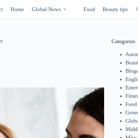
ct
Home
Global News
Food
Beauty tips
Categories
ান
Auto
Beaut
Blog
Engli
Enter
Fitne
Food
Gene
Glob
Middl
Misc