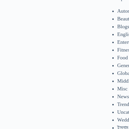
Auto
Beaut
Blog
Engli
Enter
Fitne
Food
Gene
Glob
Middl
Misc
New
Tren
Uncat
Wedd
ইসলাম