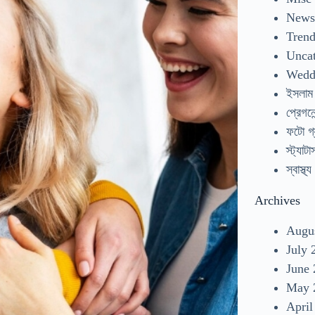
New
Tren
Uncat
Wedd
ইসলাম
প্রেগনেন
ফটো গ্
স্ট্যাটা
স্বাস্থ্য
Archives
Augu
July 
June
May 
April