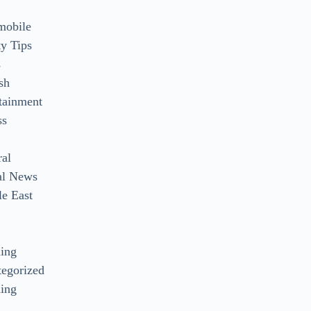
mobile
y Tips
s
sh
tainment
ss
ral
al News
e East
s
ding
egorized
ing