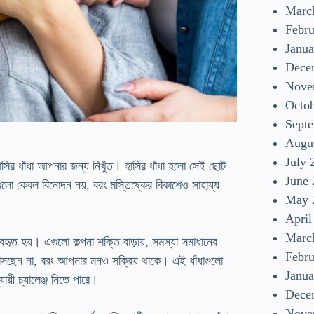
Marc
Febr
Janua
Dece
Nove
Octo
Sept
Augu
July 
সির ধাঁধা আপনার জন্য নিখুঁত। হাসির ধাঁধা হলো সেই ছোট
June
গুলো কেবল বিনোদন নয়, বরং মস্তিষ্কের বিকাশেও সাহায্য
May 
April
Marc
বহৃত হয়। এগুলো কল্পনা শক্তি বাড়ায়, সমস্যা সমাধানের
Febr
হাসছেন না, বরং আপনার মনও সক্রিয় থাকে। এই ধাঁধাগুলো
Janua
়ী চ্যালেঞ্জ নিতে পারে।
Dece
Nove