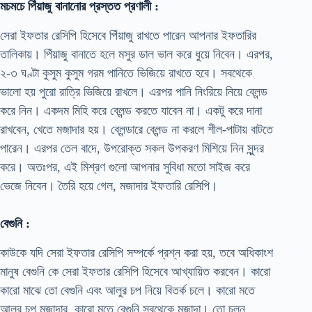
মচমচে পিঁয়াজু বানানোর প্রস্তত প্রণালী :
সেরা ইফতার রেসিপি হিসেবে পিঁয়াজু রাখতে পারেন আপনার ইফতারির
তালিকায়। পিঁয়াজু বানাতে হলে মসুর ডাল ভাল করে ধুয়ে নিবেন। এরপর,
২-৩ ঘণ্টা কুসুম কুসুম গরম পানিতে ভিজিয়ে রাখতে হবে। সবথেকে
ভালো হয় পুরো রাত্রি ভিজিয়ে রাখলে। এরপর পানি নিংরিয়ে নিয়ে ব্লেন্ড
করে নিন। একদম মিহি করে ব্লেন্ড করতে যাবেন না। একটু করে দানা
রাখবেন, খেতে মজাদার হয়। ব্লেন্ডারে ব্লেন্ড না করলে শীল-পাটায় বাটতে
পারেন। এরপর তেল বাদে, উপরোক্ত সকল উপকরণ মিশিয়ে নিন সুন্দর
করে। অতঃপর, এই মিশ্রণ গুলো আপনার সুবিধা মতো সাইজ করে
ভেজে নিবেন। তৈরি হয়ে গেল, মজাদার ইফতারি রেসিপি।
বেগুনি :
কাউকে যদি সেরা ইফতার রেসিপি সম্পর্কে প্রশ্ন করা হয়, তবে অধিকাংশ
মানুষ বেগুনি কে সেরা ইফতার রেসিপি হিসেবে আখ্যায়িত করবেন। কারো
কারো মাঝে তো বেগুনি এবং আলুর চপ নিয়ে বিতর্ক চলে। কারো মতে
আলুর চপ মজাদার, কারো মতে বেগুনি সবথেকে মজাদা। তো চলুন,