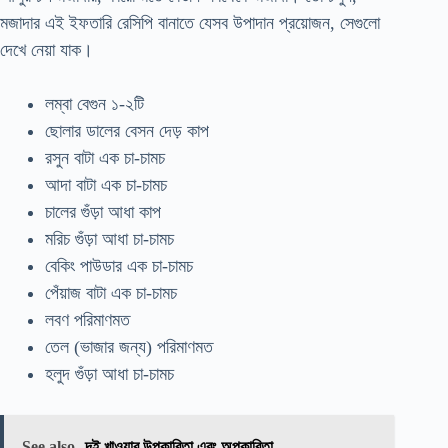
মজাদার এই ইফতারি রেসিপি বানাতে যেসব উপাদান প্রয়োজন, সেগুলো
দেখে নেয়া যাক।
লম্বা বেগুন ১-২টি
ছোলার ডালের বেসন দেড় কাপ
রসুন বাটা এক চা-চামচ
আদা বাটা এক চা-চামচ
চালের গুঁড়া আধা কাপ
মরিচ গুঁড়া আধা চা-চামচ
বেকিং পাউডার এক চা-চামচ
পেঁয়াজ বাটা এক চা-চামচ
লবণ পরিমাণমত
তেল (ভাজার জন্য) পরিমাণমত
হলুদ গুঁড়া আধা চা-চামচ
See also
দই খাওয়ার উপকারিতা এবং অপকারিতা