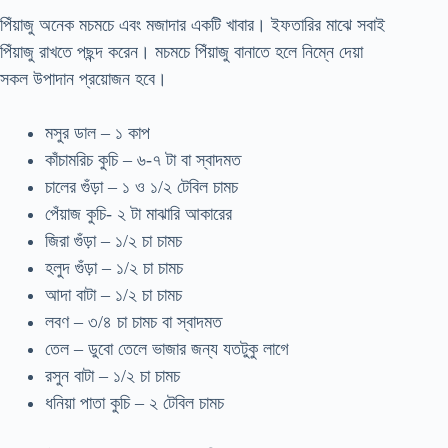
পিঁয়াজু অনেক মচমচে এবং মজাদার একটি খাবার। ইফতারির মাঝে সবাই
পিঁয়াজু রাখতে পছন্দ করেন। মচমচে পিঁয়াজু বানাতে হলে নিম্নে দেয়া
সকল উপাদান প্রয়োজন হবে।
মসুর ডাল – ১ কাপ
কাঁচামরিচ কুচি – ৬-৭ টা বা স্বাদমত
চালের গুঁড়া – ১ ও ১/২ টেবিল চামচ
পেঁয়াজ কুচি- ২ টা মাঝারি আকারের
জিরা গুঁড়া – ১/২ চা চামচ
হলুদ গুঁড়া – ১/২ চা চামচ
আদা বাটা – ১/২ চা চামচ
লবণ – ৩/৪ চা চামচ বা স্বাদমত
তেল – ডুবো তেলে ভাজার জন্য যতটুকু লাগে
রসুন বাটা – ১/২ চা চামচ
ধনিয়া পাতা কুচি – ২ টেবিল চামচ