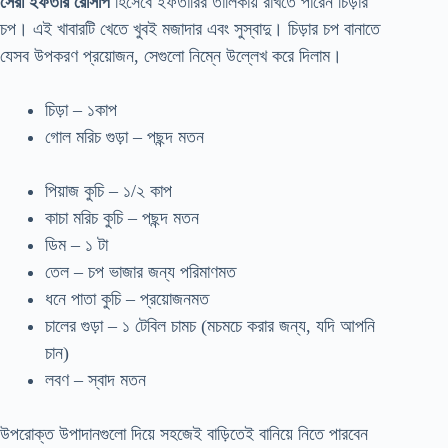
সেরা ইফতার রেসিপি
হিসেবে ইফতারির তালিকায় রাখতে পারেন চিড়ার
চপ। এই খাবারটি খেতে খুবই মজাদার এবং সুস্বাদু। চিড়ার চপ বানাতে
যেসব উপকরণ প্রয়োজন, সেগুলো নিম্নে উল্লেখ করে দিলাম।
চিড়া – ১কাপ
গোল মরিচ গুড়া – পছন্দ মতন
পিয়াজ কুচি – ১/২ কাপ
কাচা মরিচ কুচি – পছন্দ মতন
ডিম – ১ টা
তেল – চপ ভাজার জন্য পরিমাণমত
ধনে পাতা কুচি – প্রয়োজনমত
চালের গুড়া – ১ টেবিল চামচ (মচমচে করার জন্য, যদি আপনি
চান)
লবণ – স্বাদ মতন
উপরোক্ত উপাদানগুলো দিয়ে সহজেই বাড়িতেই বানিয়ে নিতে পারবেন