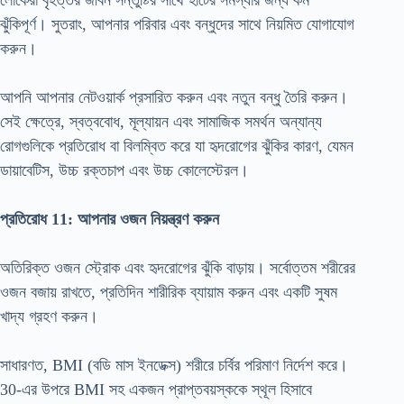
লোকেরা বৃহত্তর জীবন সন্তুষ্টির সাথে হার্টের সমস্যার জন্য কম
ঝুঁকিপূর্ণ। সুতরাং, আপনার পরিবার এবং বন্ধুদের সাথে নিয়মিত যোগাযোগ
করুন।
আপনি আপনার নেটওয়ার্ক প্রসারিত করুন এবং নতুন বন্ধু তৈরি করুন।
সেই ক্ষেত্রে, স্বত্ববোধ, মূল্যায়ন এবং সামাজিক সমর্থন অন্যান্য
রোগগুলিকে প্রতিরোধ বা বিলম্বিত করে যা হৃদরোগের ঝুঁকির কারণ, যেমন
ডায়াবেটিস, উচ্চ রক্তচাপ এবং উচ্চ কোলেস্টেরল।
প্রতিরোধ 11: আপনার ওজন নিয়ন্ত্রণ করুন
অতিরিক্ত ওজন স্ট্রোক এবং হৃদরোগের ঝুঁকি বাড়ায়। সর্বোত্তম শরীরের
ওজন বজায় রাখতে, প্রতিদিন শারীরিক ব্যায়াম করুন এবং একটি সুষম
খাদ্য গ্রহণ করুন।
সাধারণত, BMI (বডি মাস ইনডেক্স) শরীরে চর্বির পরিমাণ নির্দেশ করে।
30-এর উপরে BMI সহ একজন প্রাপ্তবয়স্ককে স্থূল হিসাবে