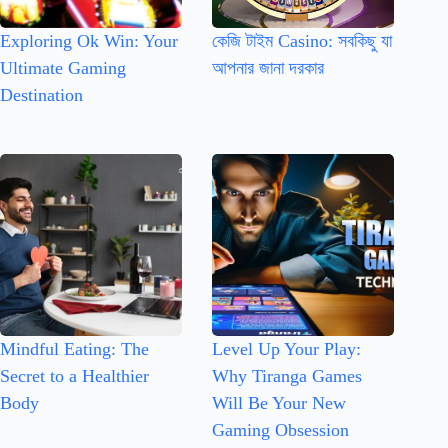
Exploring Ok Win: Your
কেজি টাইম Casino: সবকিছু যা
Ultimate Gaming
আপনার জানা দরকার
Destination
Mindful Eating: The
Level Up Your Play:
Secret to a Healthier
Why Tiranga Games
Body
Will Be Your New
Gaming Obsession