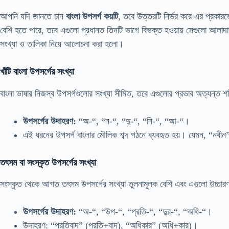
আপনি যদি জানতে চান
বাংলা উপসর্গ কয়টি
, তবে উত্তরটি নির্ভর করে এর প্রকার
বেশি হতে পারে, তবে এগুলো প্রধানত তিনটি ভাগে বিভক্ত হওয়ায় সেগুলো আলাদাভা
সংখ্যা ও তালিকা নিয়ে আলোচনা করা হলো।
খাঁটি বাংলা উপসর্গের সংখ্যা
বাংলা ভাষার নিজস্ব উপসর্গগুলোর সংখ্যা সীমিত, তবে এগুলোর প্রভাব অত্যন্ত শ
উপসর্গের উদাহরণ:
“অ-“, “ন-“, “দু-“, “নি-“, “আ-“।
এই ধরনের উপসর্গ বাংলার মৌলিক শব্দ গঠনে ব্যবহৃত হয়। যেমন, “নবী
তৎসম বা সংস্কৃত উপসর্গের সংখ্যা
সংস্কৃত থেকে আগত তৎসম উপসর্গের সংখ্যা তুলনামূলক বেশি এবং এগুলো উচ্চারণ 
উপসর্গের উদাহরণ:
“অ-“, “উপ-“, “প্রতি-“, “দুর-“, “অধি-“।
উদাহরণ: “প্রতিবাদ” (প্রতি+বাদ), “অধিকার” (অধি+কার)।