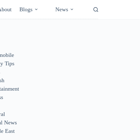
About
Blogs
News
mobile
y Tips
s
sh
tainment
ss
ral
al News
e East