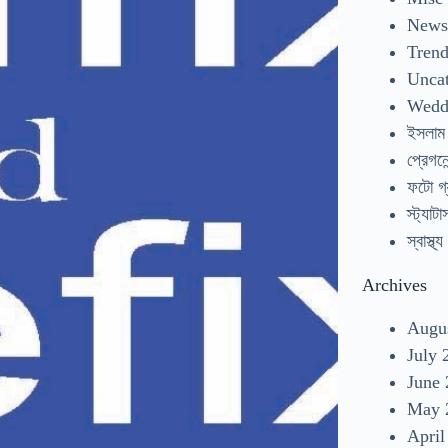
New
Tren
Uncat
Wedd
ইসলাম
প্রেগনেন
ফটো গ্
স্ট্যাটা
স্বাস্থ্য
Archives
Augu
July 
June
May 
April