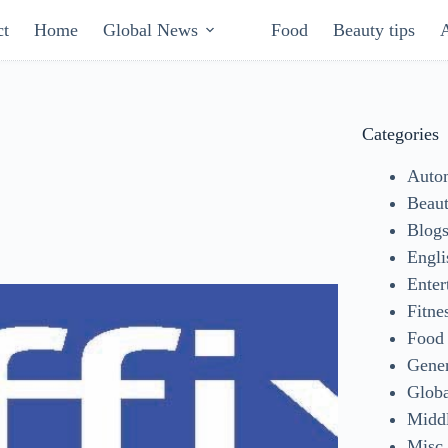
ct
Home
Global News
Food
Beauty tips
Categories
Auto
Beaut
Blog
Engli
Enter
Fitne
Food
Gene
Glob
Middl
Misc