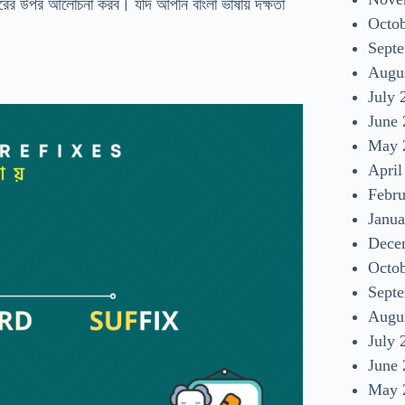
হারের উপর আলোচনা করব। যদি আপনি বাংলা ভাষায় দক্ষতা
Octo
Sept
Augu
July 
June
May 
April
Febr
Janua
Dece
Octo
Sept
Augu
July 
June
May 