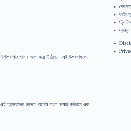
প্রেগনেন
ফটো গ্
স্ট্যাটা
স্বাস্থ্য
Discl
Priva
িদেশি উপসর্গও ভাষার অংশ হয়ে উঠেছে। এই উপসর্গগুলো
রে। এই প্রকারভেদ জানলে আপনি বাংলা ভাষার গভীরতা এবং