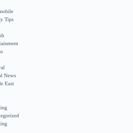
mobile
y Tips
s
sh
tainment
ss
ral
al News
e East
s
ding
egorized
ing