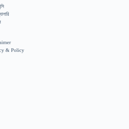
্সি
যালারি
স
aimer
cy & Policy