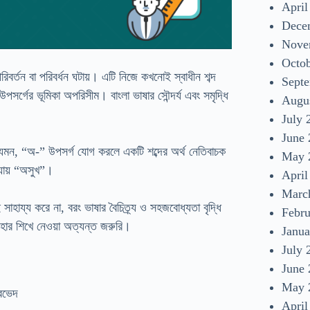
April
Dece
Nove
Octo
রিবর্তন বা পরিবর্ধন ঘটায়। এটি নিজে কখনোই স্বাধীন শব্দ
Sept
 উপসর্গের ভূমিকা অপরিসীম। বাংলা ভাষার সৌন্দর্য এবং সমৃদ্ধি
Augu
July 
June
 যেমন, “অ-” উপসর্গ যোগ করলে একটি শব্দের অর্থ নেতিবাচক
May 
যায় “অসুখ”।
April
Marc
সাহায্য করে না, বরং ভাষার বৈচিত্র্য ও সহজবোধ্যতা বৃদ্ধি
Febr
বহার শিখে নেওয়া অত্যন্ত জরুরি।
Janua
July 
June
May 
April