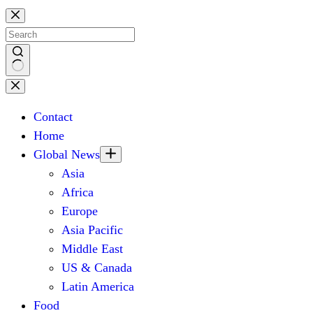
Skip
to
content
No
results
Contact
Home
Global News
Asia
Africa
Europe
Asia Pacific
Middle East
US & Canada
Latin America
Food