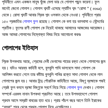
পৃথিবীতে এমন একজন মানুষ খুঁজে মেলা ভার যে গোলাপ পছন্দ করেনা। ফুল
মানেই জেনো গোলাপ। গোলাপ শব্দটি এসেছে ল্যাটিন শব্দ “রোসা ” ( rosa)
থেকে। রোসা শব্দটি আবার গ্রিক শব্দ ওসকান থেকে নেওয়া। পৃথিবীতে প্রায়
১৫০ প্রজাতির
গোলাপ ফুল
রয়েছে। গোলাপ কে বলা হয় ভালবাসা ও সৌন্দর্যের
প্রতীক। ফুলের রাণী গোলাপ কে নিয়েই থাকছে আমাদের আজকের আয়োজন।
আজ আমরা গোলাপের নিম্নোক্ত বিষয় নিয়ে আলোচনা করবঃ
গোলাপের ইতিহাস
গ্রিক উপকথায় আছে, প্রেমের দেবী ভেনাসের পায়ের রক্ত থেকে গোলাপের জন্ম
হয়। যদিও আরব্য কাহিনী বলে, বুলবুলি পাখি ভালবেসে সাদা গোলাপ কে
আলিঙ্গন করতে গেলে তার কাঁটায় বুলবুলি পাখির রক্তে সাদা গোলাপ থেকে লাল
গোলাপের জন্ম হয়। আবার হিন্দু পৌরানিক কাহিনীতে আছে, বিষ্ণু ব্রহ্মাকে পদ্মই
শ্রেষ্ঠ ফুল বললে ব্রহ্মা বিষ্ণুকে স্বর্গে নিয়ে গিয়ে
গোলাপ ফুল
দেখান। গোলাপ
সম্পর্কে এরকম নানান উপকথা প্রচলিত আছে। তবে উপমহাদেশে গোলাপ
প্রথম আসে সম্রাট বাবরের হাত ধরে। প্রায় পাঁচশ বছর আগে তিনি ইরাকের
“বসরা” শহর থেকে প্রথম গোলাপ নিয়ে এসেছিলেন।