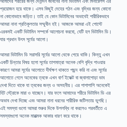
আমাদের শরীরের জন্য দৈনন্দিন জীবনের নানা ভিটামিন এবং মিনারেলস এর
প্রয়োজন হয়ে থাকে। এসব কিছুই দেহের গঠন এবং বৃদ্ধির জন্য কোনো
না কোনোভাবে জড়িত। তাই যে কোন ভিটামিনের অভাবেই শারীরিকভাবে
আমরা নানা প্রতিকূলতার সম্মুখীন হই। আজকে আমরা এই পোস্টে
এরকমই একটি ভিটামিন সম্পর্কে আলোচনা করবো, যেটি হল ভিটামিন ডি।
যার প্রধান উৎস সূর্যের আলো।
আমরা ভিটামিন ডি সরাসরি সূর্যের আলো থেকে পেয়ে থাকি। কিন্তু এখন
একটি চিন্তার বিষয় হলো সূর্যের তাপমাত্রা অনেক বেশি বৃদ্ধি পাওয়ার
কারণে আমরা সূর্যের আলোতে দীর্ঘক্ষণ থাকতে পছন্দ করি না এবং সূর্যের
আলোতে গেলে অনেকের ত্বকে এখন বার্ণ ইফেক্ট বা জ্বালাপোড়া ভাব
দেখা দিতে থাকে যা ত্বকের জন্য ও অসহনীয়। এর পাশাপাশি অনেকেই
হিট স্ট্রোকে মারা ও যাচ্ছেন। যার ফলে আমাদের শরীরে ভিটামিন ডি এর
অভাব দেখা দিচ্ছে এবং আমরা নানা ধরনের শারীরিক জটিলতায় ভুগছি।
এই সমস্যা গুলো আমরা শুরুর দিকে উপলব্ধি না করলেও পরবর্তীতে এ
সমস্যাগুলো অনেক মারাত্মক আকার ধারণ করে থাকে।