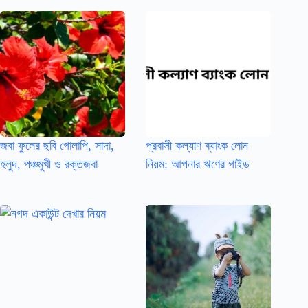
জবা ফুলের ছবি গোলাপি, সাদা,
প্রবাসী কল্যাণ ব্যাংক লোন
হলুদ, পঞ্চমুখী ও রক্তজবা
নিয়ম: আপনার ঋণের গাইড