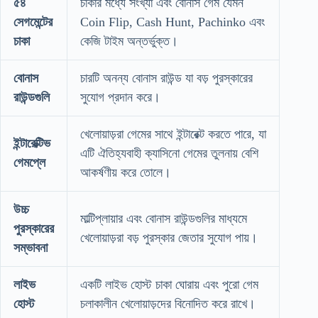
৫৪
চাকার মধ্যে সংখ্যা এবং বোনাস গেম যেমন
সেগমেন্টের
Coin Flip, Cash Hunt, Pachinko এবং
চাকা
কেজি টাইম অন্তর্ভুক্ত।
বোনাস
চারটি অনন্য বোনাস রাউন্ড যা বড় পুরস্কারের
রাউন্ডগুলি
সুযোগ প্রদান করে।
খেলোয়াড়রা গেমের সাথে ইন্টারেক্ট করতে পারে, যা
ইন্টারেক্টিভ
এটি ঐতিহ্যবাহী ক্যাসিনো গেমের তুলনায় বেশি
গেমপ্লে
আকর্ষণীয় করে তোলে।
উচ্চ
মাল্টিপ্লায়ার এবং বোনাস রাউন্ডগুলির মাধ্যমে
পুরস্কারের
খেলোয়াড়রা বড় পুরস্কার জেতার সুযোগ পায়।
সম্ভাবনা
লাইভ
একটি লাইভ হোস্ট চাকা ঘোরায় এবং পুরো গেম
হোস্ট
চলাকালীন খেলোয়াড়দের বিনোদিত করে রাখে।