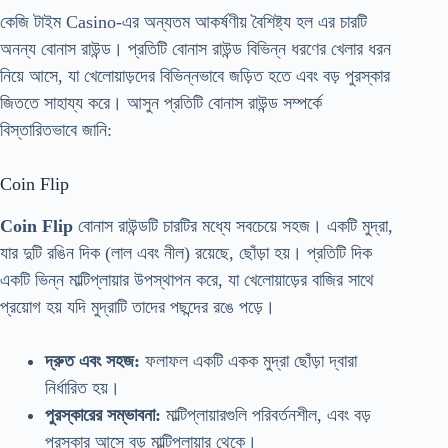
কেজি টাইম Casino-এর অন্যতম আকর্ষণীয় বৈশিষ্ট্য হল এর চারটি
অনন্য বোনাস রাউন্ড। প্রতিটি বোনাস রাউন্ড বিভিন্ন ধরণের খেলার ধরন
নিয়ে আসে, যা খেলোয়াড়দের বিভিন্নভাবে জড়িত হতে এবং বড় পুরস্কার
জিততে সাহায্য করে। আসুন প্রতিটি বোনাস রাউন্ড সম্পর্কে
বিস্তারিতভাবে জানি:
Coin Flip
Coin Flip
বোনাস রাউন্ডটি চারটির মধ্যে সবচেয়ে সহজ। একটি মুদ্রা,
যার দুটি রঙিন দিক (লাল এবং নীল) রয়েছে, ছোঁড়া হয়। প্রতিটি দিক
একটি ভিন্ন মাল্টিপ্লায়ার উপস্থাপন করে, যা খেলোয়াড়ের বাজির সাথে
প্রয়োগ হয় যদি মুদ্রাটি তাদের পছন্দের রঙে পড়ে।
দ্রুত এবং সহজ:
ফলাফল একটি একক মুদ্রা ছোঁড়া দ্বারা
নির্ধারিত হয়।
পুরস্কারের সম্ভাবনা:
মাল্টিপ্লায়ারগুলি পরিবর্তনশীল, এবং বড়
পুরস্কার আসে বড় মাল্টিপ্লায়ার থেকে।