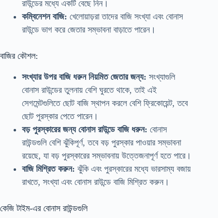
রাউন্ডের মধ্যে একটি বেছে নিন।
কম্বিনেশন বাজি:
খেলোয়াড়রা তাদের বাজি সংখ্যা এবং বোনাস
রাউন্ডে ভাগ করে জেতার সম্ভাবনা বাড়াতে পারেন।
বাজির কৌশল:
সংখ্যার উপর বাজি ধরুন নিয়মিত জেতার জন্য:
সংখ্যাগুলি
বোনাস রাউন্ডের তুলনায় বেশি ঘুরতে থাকে, তাই এই
সেগমেন্টগুলিতে ছোট বাজি স্থাপন করলে বেশি ফ্রিকোয়েন্ট, তবে
ছোট পুরস্কার পেতে পারেন।
বড় পুরস্কারের জন্য বোনাস রাউন্ডে বাজি ধরুন:
বোনাস
রাউন্ডগুলি বেশি ঝুঁকিপূর্ণ, তবে বড় পুরস্কার পাওয়ার সম্ভাবনা
রয়েছে, যা বড় পুরস্কারের সম্ভাবনায় উত্তেজনাপূর্ণ হতে পারে।
বাজি মিশ্রিত করুন:
ঝুঁকি এবং পুরস্কারের মধ্যে ভারসাম্য বজায়
রাখতে, সংখ্যা এবং বোনাস রাউন্ডে বাজি মিশ্রিত করুন।
কেজি টাইম-এর বোনাস রাউন্ডগুলি