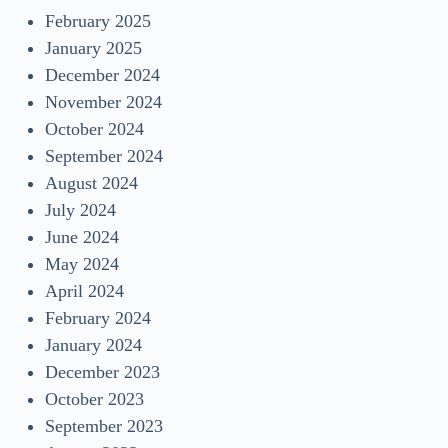
February 2025
January 2025
December 2024
November 2024
October 2024
September 2024
August 2024
July 2024
June 2024
May 2024
April 2024
February 2024
January 2024
December 2023
October 2023
September 2023