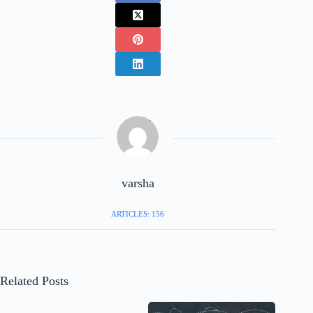
varsha
ARTICLES: 156
Related Posts