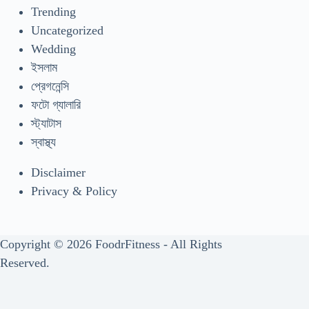
Trending
Uncategorized
Wedding
ইসলাম
প্রেগনেন্সি
ফটো গ্যালারি
স্ট্যাটাস
স্বাস্থ্য
Disclaimer
Privacy & Policy
Copyright © 2026 FoodrFitness - All Rights
Reserved.