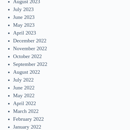
August 2023
July 2023
June 2023
May 2023
April 2023
December 2022
November 2022
October 2022
September 2022
August 2022
July 2022
June 2022
May 2022
April 2022
March 2022
February 2022
January 2022