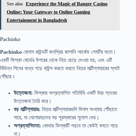
See also
Experience the Magic of Banger Casino
Online: Your Gateway to Online Gaming
Entertainment in Bangladesh
Pachinko
Pachinko
বোনাস রাউন্ডটি জনপ্রিয় জাপানি আর্কেড গেমটির মতো।
একটি ফিস্কা বোর্ডের উপরের থেকে নিচে ছেড়ে দেওয়া হয়, এবং এটি
বিভিন্ন পিনের মধ্যে পড়ে বাউন্স করতে করতে নিচের মাল্টিপ্লায়ারের স্লটে
পৌঁছায়।
উত্তেজনা:
ফিস্কার অপ্রত্যাশিত গতিবিধি একটি উচ্চ স্তরের
উত্তেজনা তৈরি করে।
বড় মাল্টিপ্লায়ার:
নিচের মাল্টিপ্লায়ারগুলি বিশাল সংখ্যায় পৌঁছাতে
পারে, যা খেলোয়াড়দের বড় পুরস্কারের সুযোগ দেয়।
অপ্রত্যাশিততা:
কোথায় ফিস্কাটি পড়বে তা কেউই বলতে পারে
না।