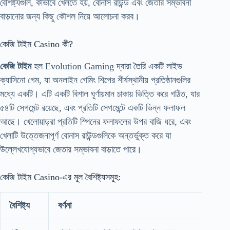
বৈশিষ্ট্যগুলি, কীভাবে খেলতে হয়, বোনাস রাউন্ড এবং জেতার সম্ভাবনা
বাড়ানোর জন্য কিছু কৌশল নিয়ে আলোচনা করব।
কেজি টাইম Casino কী?
কেজি টাইম
হল Evolution Gaming দ্বারা তৈরি একটি লাইভ
ক্যাসিনো গেম, যা অনলাইন গেমিং শিল্পের শীর্ষস্থানীয় প্রতিষ্ঠানগুলির
মধ্যে একটি। এটি একটি বিশাল ঘূর্ণায়মান চাকায় ভিত্তি করে গঠিত, যার
৫৪টি সেগমেন্ট রয়েছে, এবং প্রতিটি সেগমেন্টে একটি ভিন্ন ফলাফল
আছে। খেলোয়াড়রা প্রতিটি স্পিনের ফলাফলের উপর বাজি ধরে, এবং
খেলাটি উত্তেজনাপূর্ণ বোনাস রাউন্ডগুলিকে অন্তর্ভুক্ত করে যা
উল্লেখযোগ্যভাবে জেতার সম্ভাবনা বাড়াতে পারে।
কেজি টাইম Casino-এর মূল বৈশিষ্ট্যসমূহ:
বৈশিষ্ট্য
বর্ণনা